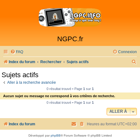
NGPC.fr
FAQ
Connexion
R
Index du forum
Rechercher
Sujets actifs
e
Sujets actifs
c
Aller à la recherche avancée
h
0 résultat trouvé • Page
1
sur
1
e
Aucun sujet ou message ne correspond à vos critères de recherche.
r
0 résultat trouvé • Page
1
sur
1
c
ALLER À
h
Index du forum
Heures au format
UTC+02:00
e
r
Développé par
phpBB
® Forum Software © phpBB Limited