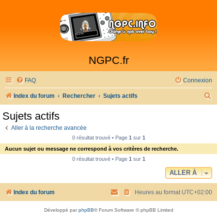
NGPC.fr
FAQ
Connexion
R
Index du forum
Rechercher
Sujets actifs
e
Sujets actifs
c
Aller à la recherche avancée
h
0 résultat trouvé • Page
1
sur
1
e
Aucun sujet ou message ne correspond à vos critères de recherche.
r
0 résultat trouvé • Page
1
sur
1
c
ALLER À
h
Index du forum
Heures au format
UTC+02:00
e
r
Développé par
phpBB
® Forum Software © phpBB Limited