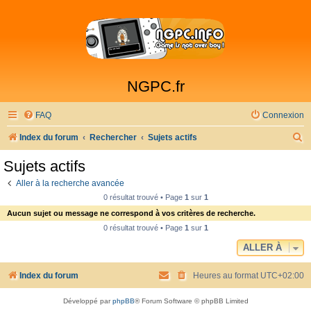
NGPC.fr
FAQ
Connexion
R
Index du forum
Rechercher
Sujets actifs
e
Sujets actifs
c
Aller à la recherche avancée
h
0 résultat trouvé • Page
1
sur
1
e
Aucun sujet ou message ne correspond à vos critères de recherche.
r
0 résultat trouvé • Page
1
sur
1
c
ALLER À
h
Index du forum
Heures au format
UTC+02:00
e
r
Développé par
phpBB
® Forum Software © phpBB Limited