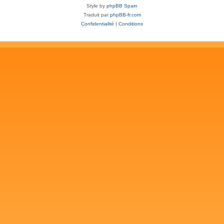
Style by
phpBB Spain
Traduit par
phpBB-fr.com
Confidentialité
|
Conditions