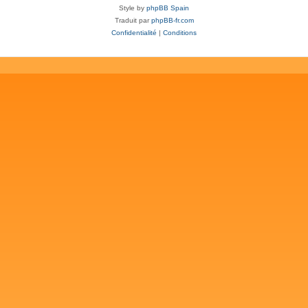
Style by
phpBB Spain
Traduit par
phpBB-fr.com
Confidentialité
|
Conditions