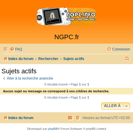
NGPC.fr
FAQ
Connexion
R
Index du forum
Rechercher
Sujets actifs
e
Sujets actifs
c
Aller à la recherche avancée
h
0 résultat trouvé • Page
1
sur
1
e
Aucun sujet ou message ne correspond à vos critères de recherche.
r
0 résultat trouvé • Page
1
sur
1
c
ALLER À
h
Index du forum
Heures au format
UTC+02:00
e
r
Développé par
phpBB
® Forum Software © phpBB Limited