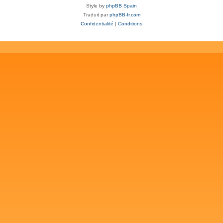
Style by
phpBB Spain
Traduit par
phpBB-fr.com
Confidentialité
|
Conditions