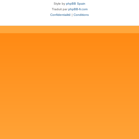
Style by
phpBB Spain
Traduit par
phpBB-fr.com
Confidentialité
|
Conditions