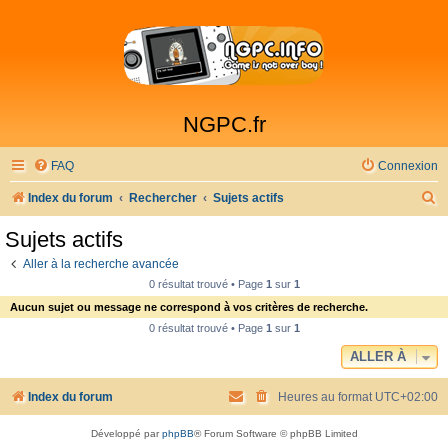
NGPC.fr
FAQ
Connexion
R
Index du forum
Rechercher
Sujets actifs
e
Sujets actifs
c
Aller à la recherche avancée
h
0 résultat trouvé • Page
1
sur
1
e
Aucun sujet ou message ne correspond à vos critères de recherche.
r
0 résultat trouvé • Page
1
sur
1
c
ALLER À
h
Index du forum
Heures au format
UTC+02:00
e
r
Développé par
phpBB
® Forum Software © phpBB Limited