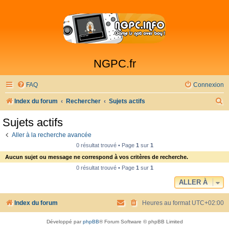
NGPC.fr
FAQ
Connexion
R
Index du forum
Rechercher
Sujets actifs
e
Sujets actifs
c
Aller à la recherche avancée
h
0 résultat trouvé • Page
1
sur
1
e
Aucun sujet ou message ne correspond à vos critères de recherche.
r
0 résultat trouvé • Page
1
sur
1
c
ALLER À
h
Index du forum
Heures au format
UTC+02:00
e
r
Développé par
phpBB
® Forum Software © phpBB Limited