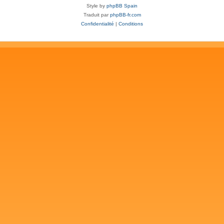
Style by
phpBB Spain
Traduit par
phpBB-fr.com
Confidentialité
|
Conditions