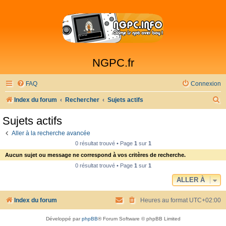
NGPC.fr
FAQ
Connexion
R
Index du forum
Rechercher
Sujets actifs
e
Sujets actifs
c
Aller à la recherche avancée
h
0 résultat trouvé • Page
1
sur
1
e
Aucun sujet ou message ne correspond à vos critères de recherche.
r
0 résultat trouvé • Page
1
sur
1
c
ALLER À
h
Index du forum
Heures au format
UTC+02:00
e
r
Développé par
phpBB
® Forum Software © phpBB Limited