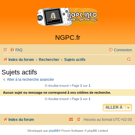
NGPC.fr
FAQ
Connexion
R
Index du forum
Rechercher
Sujets actifs
e
Sujets actifs
c
Aller à la recherche avancée
h
0 résultat trouvé • Page
1
sur
1
e
Aucun sujet ou message ne correspond à vos critères de recherche.
r
0 résultat trouvé • Page
1
sur
1
c
ALLER À
h
Index du forum
Heures au format
UTC+02:00
e
r
Développé par
phpBB
® Forum Software © phpBB Limited