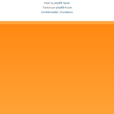
Style by
phpBB Spain
Traduit par
phpBB-fr.com
Confidentialité
|
Conditions