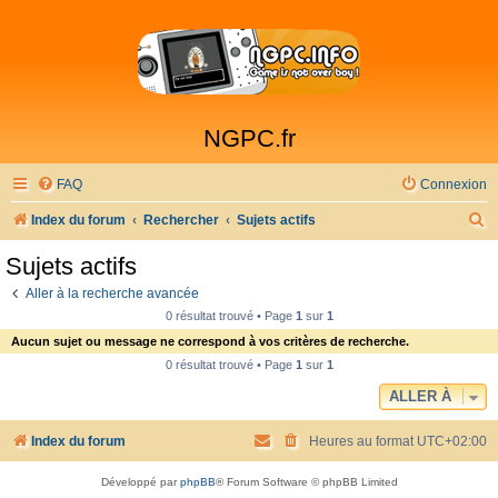
NGPC.fr
FAQ
Connexion
R
Index du forum
Rechercher
Sujets actifs
e
Sujets actifs
c
Aller à la recherche avancée
h
0 résultat trouvé • Page
1
sur
1
e
Aucun sujet ou message ne correspond à vos critères de recherche.
r
0 résultat trouvé • Page
1
sur
1
c
ALLER À
h
Index du forum
Heures au format
UTC+02:00
e
r
Développé par
phpBB
® Forum Software © phpBB Limited