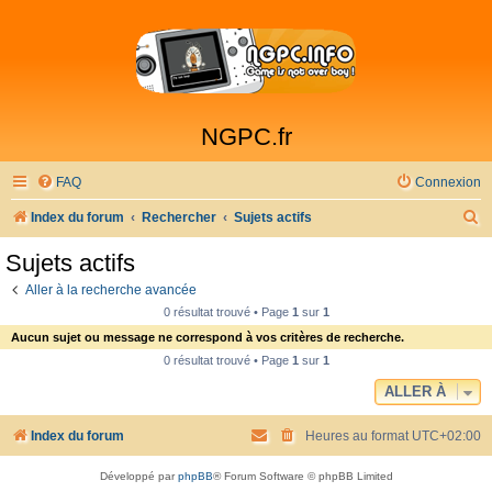
NGPC.fr
FAQ
Connexion
R
Index du forum
Rechercher
Sujets actifs
e
Sujets actifs
c
Aller à la recherche avancée
h
0 résultat trouvé • Page
1
sur
1
e
Aucun sujet ou message ne correspond à vos critères de recherche.
r
0 résultat trouvé • Page
1
sur
1
c
ALLER À
h
Index du forum
Heures au format
UTC+02:00
e
r
Développé par
phpBB
® Forum Software © phpBB Limited