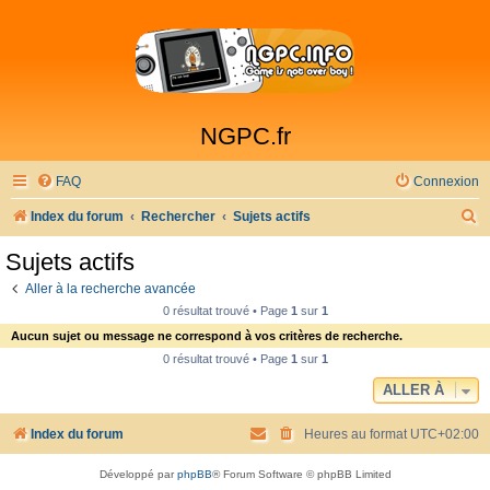
NGPC.fr
FAQ
Connexion
R
Index du forum
Rechercher
Sujets actifs
e
Sujets actifs
c
Aller à la recherche avancée
h
0 résultat trouvé • Page
1
sur
1
e
Aucun sujet ou message ne correspond à vos critères de recherche.
r
0 résultat trouvé • Page
1
sur
1
c
ALLER À
h
Index du forum
Heures au format
UTC+02:00
e
r
Développé par
phpBB
® Forum Software © phpBB Limited