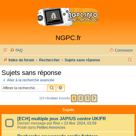
NGPC.fr
FAQ
Connexion
R
Index du forum
Rechercher
Sujets sans réponse
e
Sujets sans réponse
c
Aller à la recherche avancée
h
RECHERCHER
RECHERCHE AVANCÉE
e
1
2
3
113 résultats trouvés
SUIVANTE
r
c
Sujets
h
[ECH] multiple jeux JAP/US contre UK/FR
e
Dernier message par
Rno
«
23 févr. 2024, 03:59
Posté dans
Petites Annonces
r