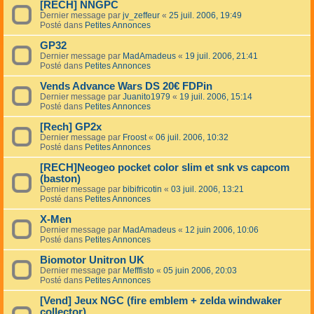
[RECH] NNGPC
Dernier message par
jv_zeffeur
«
25 juil. 2006, 19:49
Posté dans
Petites Annonces
GP32
Dernier message par
MadAmadeus
«
19 juil. 2006, 21:41
Posté dans
Petites Annonces
Vends Advance Wars DS 20€ FDPin
Dernier message par
Juanito1979
«
19 juil. 2006, 15:14
Posté dans
Petites Annonces
[Rech] GP2x
Dernier message par
Froost
«
06 juil. 2006, 10:32
Posté dans
Petites Annonces
[RECH]Neogeo pocket color slim et snk vs capcom
(baston)
Dernier message par
bibifricotin
«
03 juil. 2006, 13:21
Posté dans
Petites Annonces
X-Men
Dernier message par
MadAmadeus
«
12 juin 2006, 10:06
Posté dans
Petites Annonces
Biomotor Unitron UK
Dernier message par
Mefffisto
«
05 juin 2006, 20:03
Posté dans
Petites Annonces
[Vend] Jeux NGC (fire emblem + zelda windwaker
collector)