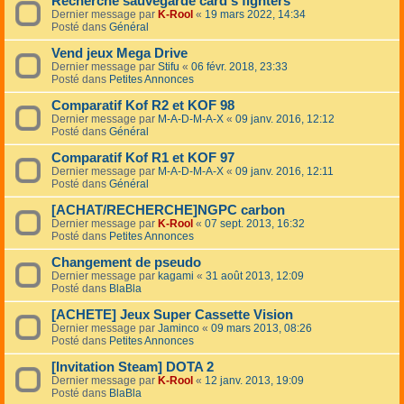
Recherche sauvegarde card's fighters
Dernier message par
K-Rool
«
19 mars 2022, 14:34
Posté dans
Général
Vend jeux Mega Drive
Dernier message par
Stifu
«
06 févr. 2018, 23:33
Posté dans
Petites Annonces
Comparatif Kof R2 et KOF 98
Dernier message par
M-A-D-M-A-X
«
09 janv. 2016, 12:12
Posté dans
Général
Comparatif Kof R1 et KOF 97
Dernier message par
M-A-D-M-A-X
«
09 janv. 2016, 12:11
Posté dans
Général
[ACHAT/RECHERCHE]NGPC carbon
Dernier message par
K-Rool
«
07 sept. 2013, 16:32
Posté dans
Petites Annonces
Changement de pseudo
Dernier message par
kagami
«
31 août 2013, 12:09
Posté dans
BlaBla
[ACHETE] Jeux Super Cassette Vision
Dernier message par
Jaminco
«
09 mars 2013, 08:26
Posté dans
Petites Annonces
[Invitation Steam] DOTA 2
Dernier message par
K-Rool
«
12 janv. 2013, 19:09
Posté dans
BlaBla