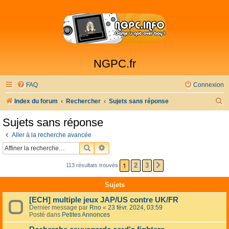
NGPC.fr
FAQ
Connexion
R
Index du forum
Rechercher
Sujets sans réponse
e
Sujets sans réponse
c
Aller à la recherche avancée
h
RECHERCHER
RECHERCHE AVANCÉE
e
1
2
3
113 résultats trouvés
SUIVANTE
r
c
Sujets
h
[ECH] multiple jeux JAP/US contre UK/FR
e
Dernier message par
Rno
«
23 févr. 2024, 03:59
Posté dans
Petites Annonces
r