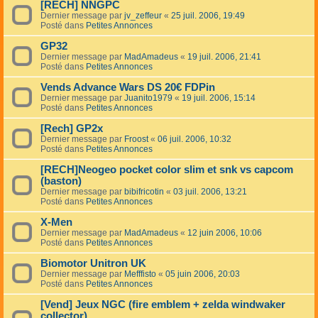
[RECH] NNGPC
Dernier message par
jv_zeffeur
«
25 juil. 2006, 19:49
Posté dans
Petites Annonces
GP32
Dernier message par
MadAmadeus
«
19 juil. 2006, 21:41
Posté dans
Petites Annonces
Vends Advance Wars DS 20€ FDPin
Dernier message par
Juanito1979
«
19 juil. 2006, 15:14
Posté dans
Petites Annonces
[Rech] GP2x
Dernier message par
Froost
«
06 juil. 2006, 10:32
Posté dans
Petites Annonces
[RECH]Neogeo pocket color slim et snk vs capcom
(baston)
Dernier message par
bibifricotin
«
03 juil. 2006, 13:21
Posté dans
Petites Annonces
X-Men
Dernier message par
MadAmadeus
«
12 juin 2006, 10:06
Posté dans
Petites Annonces
Biomotor Unitron UK
Dernier message par
Mefffisto
«
05 juin 2006, 20:03
Posté dans
Petites Annonces
[Vend] Jeux NGC (fire emblem + zelda windwaker
collector)