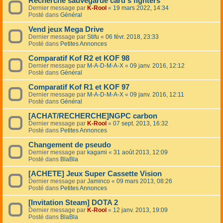
Recherche sauvegarde card's fighters
Dernier message par
K-Rool
«
19 mars 2022, 14:34
Posté dans
Général
Vend jeux Mega Drive
Dernier message par
Stifu
«
06 févr. 2018, 23:33
Posté dans
Petites Annonces
Comparatif Kof R2 et KOF 98
Dernier message par
M-A-D-M-A-X
«
09 janv. 2016, 12:12
Posté dans
Général
Comparatif Kof R1 et KOF 97
Dernier message par
M-A-D-M-A-X
«
09 janv. 2016, 12:11
Posté dans
Général
[ACHAT/RECHERCHE]NGPC carbon
Dernier message par
K-Rool
«
07 sept. 2013, 16:32
Posté dans
Petites Annonces
Changement de pseudo
Dernier message par
kagami
«
31 août 2013, 12:09
Posté dans
BlaBla
[ACHETE] Jeux Super Cassette Vision
Dernier message par
Jaminco
«
09 mars 2013, 08:26
Posté dans
Petites Annonces
[Invitation Steam] DOTA 2
Dernier message par
K-Rool
«
12 janv. 2013, 19:09
Posté dans
BlaBla