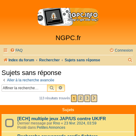
NGPC.fr
FAQ
Connexion
R
Index du forum
Rechercher
Sujets sans réponse
e
Sujets sans réponse
c
Aller à la recherche avancée
h
RECHERCHER
RECHERCHE AVANCÉE
e
1
2
3
113 résultats trouvés
SUIVANTE
r
c
Sujets
h
[ECH] multiple jeux JAP/US contre UK/FR
e
Dernier message par
Rno
«
23 févr. 2024, 03:59
Posté dans
Petites Annonces
r