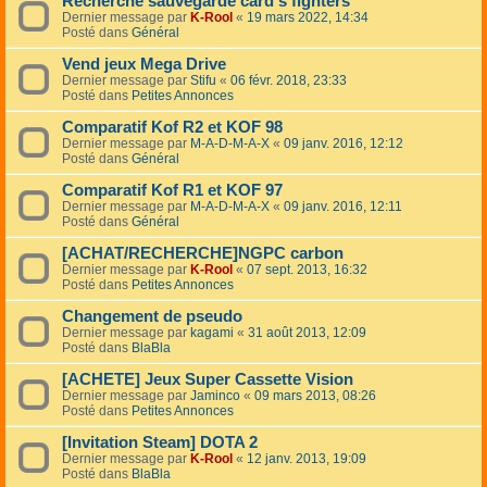
Recherche sauvegarde card's fighters
Dernier message par
K-Rool
«
19 mars 2022, 14:34
Posté dans
Général
Vend jeux Mega Drive
Dernier message par
Stifu
«
06 févr. 2018, 23:33
Posté dans
Petites Annonces
Comparatif Kof R2 et KOF 98
Dernier message par
M-A-D-M-A-X
«
09 janv. 2016, 12:12
Posté dans
Général
Comparatif Kof R1 et KOF 97
Dernier message par
M-A-D-M-A-X
«
09 janv. 2016, 12:11
Posté dans
Général
[ACHAT/RECHERCHE]NGPC carbon
Dernier message par
K-Rool
«
07 sept. 2013, 16:32
Posté dans
Petites Annonces
Changement de pseudo
Dernier message par
kagami
«
31 août 2013, 12:09
Posté dans
BlaBla
[ACHETE] Jeux Super Cassette Vision
Dernier message par
Jaminco
«
09 mars 2013, 08:26
Posté dans
Petites Annonces
[Invitation Steam] DOTA 2
Dernier message par
K-Rool
«
12 janv. 2013, 19:09
Posté dans
BlaBla