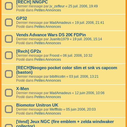
[RECH] NNGPC
Dernier message par
jv_zeffeur
«
25 juil. 2006, 19:49
Posté dans
Petites Annonces
GP32
Dernier message par
MadAmadeus
«
19 juil. 2006, 21:41
Posté dans
Petites Annonces
Vends Advance Wars DS 20€ FDPin
Dernier message par
Juanito1979
«
19 juil. 2006, 15:14
Posté dans
Petites Annonces
[Rech] GP2x
Dernier message par
Froost
«
06 juil. 2006, 10:32
Posté dans
Petites Annonces
[RECH]Neogeo pocket color slim et snk vs capcom
(baston)
Dernier message par
bibifricotin
«
03 juil. 2006, 13:21
Posté dans
Petites Annonces
X-Men
Dernier message par
MadAmadeus
«
12 juin 2006, 10:06
Posté dans
Petites Annonces
Biomotor Unitron UK
Dernier message par
Mefffisto
«
05 juin 2006, 20:03
Posté dans
Petites Annonces
[Vend] Jeux NGC (fire emblem + zelda windwaker
collector)