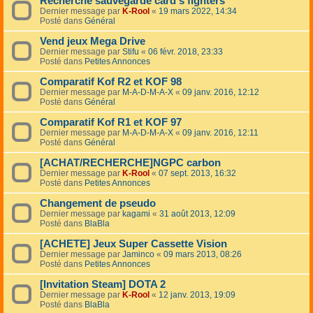
Recherche sauvegarde card's fighters
Dernier message par
K-Rool
«
19 mars 2022, 14:34
Posté dans
Général
Vend jeux Mega Drive
Dernier message par
Stifu
«
06 févr. 2018, 23:33
Posté dans
Petites Annonces
Comparatif Kof R2 et KOF 98
Dernier message par
M-A-D-M-A-X
«
09 janv. 2016, 12:12
Posté dans
Général
Comparatif Kof R1 et KOF 97
Dernier message par
M-A-D-M-A-X
«
09 janv. 2016, 12:11
Posté dans
Général
[ACHAT/RECHERCHE]NGPC carbon
Dernier message par
K-Rool
«
07 sept. 2013, 16:32
Posté dans
Petites Annonces
Changement de pseudo
Dernier message par
kagami
«
31 août 2013, 12:09
Posté dans
BlaBla
[ACHETE] Jeux Super Cassette Vision
Dernier message par
Jaminco
«
09 mars 2013, 08:26
Posté dans
Petites Annonces
[Invitation Steam] DOTA 2
Dernier message par
K-Rool
«
12 janv. 2013, 19:09
Posté dans
BlaBla