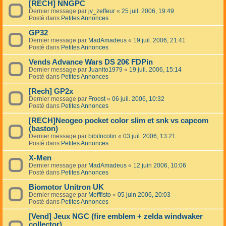
[RECH] NNGPC
Dernier message par
jv_zeffeur
«
25 juil. 2006, 19:49
Posté dans
Petites Annonces
GP32
Dernier message par
MadAmadeus
«
19 juil. 2006, 21:41
Posté dans
Petites Annonces
Vends Advance Wars DS 20€ FDPin
Dernier message par
Juanito1979
«
19 juil. 2006, 15:14
Posté dans
Petites Annonces
[Rech] GP2x
Dernier message par
Froost
«
06 juil. 2006, 10:32
Posté dans
Petites Annonces
[RECH]Neogeo pocket color slim et snk vs capcom
(baston)
Dernier message par
bibifricotin
«
03 juil. 2006, 13:21
Posté dans
Petites Annonces
X-Men
Dernier message par
MadAmadeus
«
12 juin 2006, 10:06
Posté dans
Petites Annonces
Biomotor Unitron UK
Dernier message par
Mefffisto
«
05 juin 2006, 20:03
Posté dans
Petites Annonces
[Vend] Jeux NGC (fire emblem + zelda windwaker
collector)