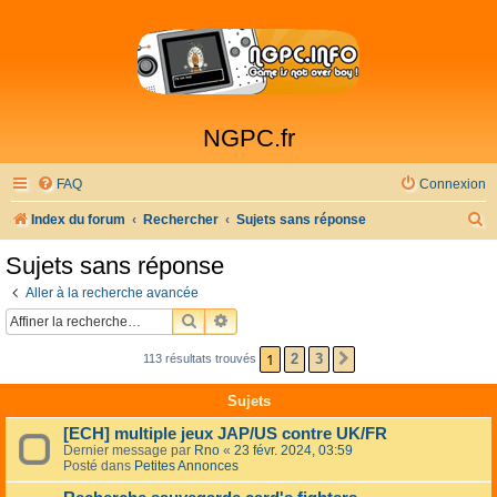
NGPC.fr
FAQ
Connexion
R
Index du forum
Rechercher
Sujets sans réponse
e
Sujets sans réponse
c
Aller à la recherche avancée
h
RECHERCHER
RECHERCHE AVANCÉE
e
1
2
3
113 résultats trouvés
SUIVANTE
r
c
Sujets
h
[ECH] multiple jeux JAP/US contre UK/FR
e
Dernier message par
Rno
«
23 févr. 2024, 03:59
Posté dans
Petites Annonces
r