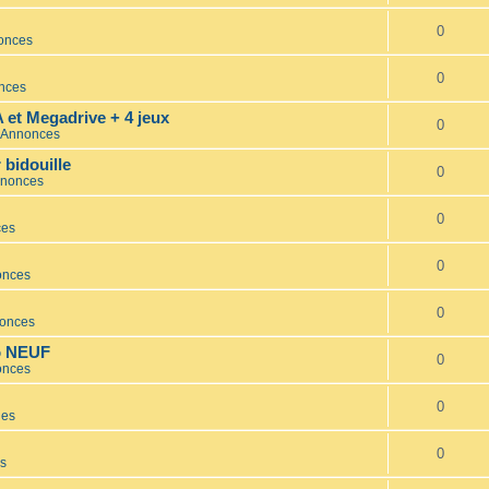
0
nonces
0
onces
et Megadrive + 4 jeux
0
s Annonces
bidouille
0
nnonces
0
ces
0
onces
0
nonces
io NEUF
0
onces
0
les
0
es