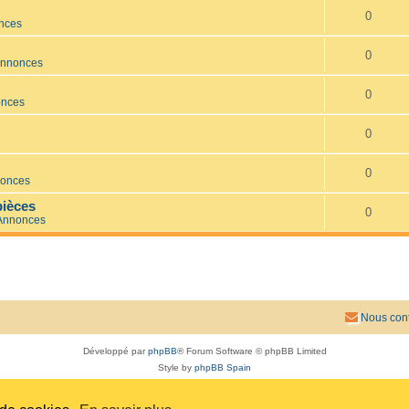
0
onces
0
Annonces
0
onces
0
0
nonces
ièces
0
 Annonces
Nous cont
Développé par
phpBB
® Forum Software © phpBB Limited
Style by
phpBB Spain
Traduit par
phpBB-fr.com
Confidentialité
|
Conditions