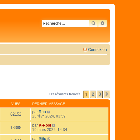
RECHERCHER
RECHERCHE AVA
Connexion
1
2
3
113 résultats trouvés
SUIVANTE
VUES
DERNIER MESSAGE
par
Rno
62152
23 févr. 2024, 03:59
par
K-Rool
18388
19 mars 2022, 14:34
par
Stifu