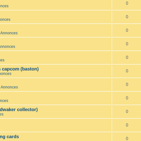
0
onces
0
nonces
0
s Annonces
0
 Annonces
0
ces
s capcom (baston)
0
nnonces
0
s Annonces
0
onces
dwaker collector)
0
es
0
ing cards
0