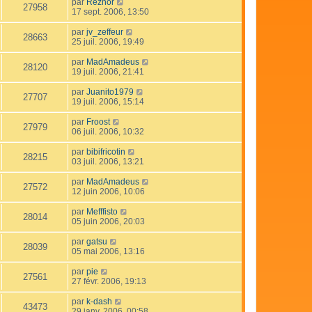
par
Reznor
27958
17 sept. 2006, 13:50
par
jv_zeffeur
28663
25 juil. 2006, 19:49
par
MadAmadeus
28120
19 juil. 2006, 21:41
par
Juanito1979
27707
19 juil. 2006, 15:14
par
Froost
27979
06 juil. 2006, 10:32
par
bibifricotin
28215
03 juil. 2006, 13:21
par
MadAmadeus
27572
12 juin 2006, 10:06
par
Mefffisto
28014
05 juin 2006, 20:03
par
gatsu
28039
05 mai 2006, 13:16
par
pie
27561
27 févr. 2006, 19:13
par
k-dash
43473
29 janv. 2006, 00:58