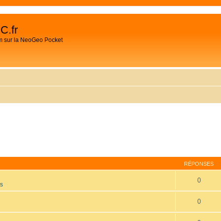
C.fr
m sur la NeoGeo Pocket
RÉPONSES
0
es
0