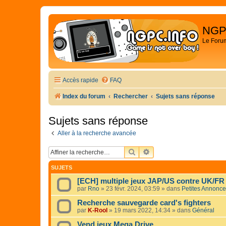
NGP
Le Foru
Accès rapide
FAQ
Index du forum
Rechercher
Sujets sans réponse
Sujets sans réponse
Aller à la recherche avancée
RECHERCHER
RECHERCHE AVANCÉE
SUJETS
[ECH] multiple jeux JAP/US contre UK/FR
par
Rno
»
23 févr. 2024, 03:59
» dans
Petites Annonc
Recherche sauvegarde card's fighters
par
K-Rool
»
19 mars 2022, 14:34
» dans
Général
Vend jeux Mega Drive