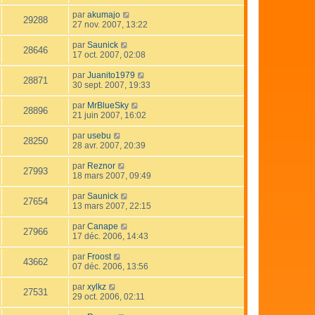
par
akumajo
29288
27 nov. 2007, 13:22
par
Saunick
28646
17 oct. 2007, 02:08
par
Juanito1979
28871
30 sept. 2007, 19:33
par
MrBlueSky
28896
21 juin 2007, 16:02
par
usebu
28250
28 avr. 2007, 20:39
par
Reznor
27993
18 mars 2007, 09:49
par
Saunick
27654
13 mars 2007, 22:15
par
Canape
27966
17 déc. 2006, 14:43
par
Froost
43662
07 déc. 2006, 13:56
par
xylkz
27531
29 oct. 2006, 02:11