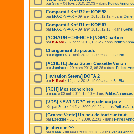
par
Stifu
»
06 févr. 2018, 23:33
» dans
Petites Annonc
Comparatif Kof R2 et KOF 98
par
M-A-D-M-A-X
»
09 janv. 2016, 12:12
» dans
Génér
Comparatif Kof R1 et KOF 97
par
M-A-D-M-A-X
»
09 janv. 2016, 12:11
» dans
Génér
[ACHAT/RECHERCHE]NGPC carbon
par
K-Rool
»
07 sept. 2013, 16:32
» dans
Petites Ann
Changement de pseudo
par
kagami
»
31 août 2013, 12:09
» dans
BlaBla
[ACHETE] Jeux Super Cassette Vision
par
Jaminco
»
09 mars 2013, 08:26
» dans
Petites An
[Invitation Steam] DOTA 2
par
K-Rool
»
12 janv. 2013, 19:09
» dans
BlaBla
[RCH] Mes recherches
par
pie
»
03 juil. 2011, 15:10
» dans
Petites Annonces
[VDS] NEW! NGPC et quelques jeux
par
Zero
»
14 févr. 2009, 04:52
» dans
Petites Ann
[Grosse Vente] Un peu de tout sur tout....
par
Ezeckiel
»
01 juin 2008, 21:33
» dans
Petites Ann
je cherche ^^
par
slaan
»
08 mars 2008, 22:10
» dans
Petites Anno