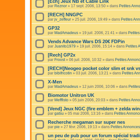
[Ech] Jeux NB et Cable Link
par
Reznor
»
17 sept. 2006, 13:50
» dans
Petites Ann
[RECH] NNGPC
par
jv_zeffeur
»
25 juil. 2006, 19:49
» dans
Petites An
GP32
par
MadAmadeus
»
19 juil. 2006, 21:41
» dans
Petite
Vends Advance Wars DS 20€ FDPin
par
Juanito1979
»
19 juil. 2006, 15:14
» dans
Petites
[Rech] GP2x
par
Froost
»
06 juil. 2006, 10:32
» dans
Petites Annon
[RECH]Neogeo pocket color slim et snk v
par
bibifricotin
»
03 juil. 2006, 13:21
» dans
Petites A
X-Men
par
MadAmadeus
»
12 juin 2006, 10:06
» dans
Petite
Biomotor Unitron UK
par
Mefffisto
»
05 juin 2006, 20:03
» dans
Petites Ann
[Vend] Jeux NGC (fire emblem + zelda win
par
gatsu
»
05 mai 2006, 13:16
» dans
Petites Annonc
Recherche megaman sur super nes
par
pie
»
27 févr. 2006, 19:13
» dans
Petites Annonces
un peu de pub pour un forum spécial trad