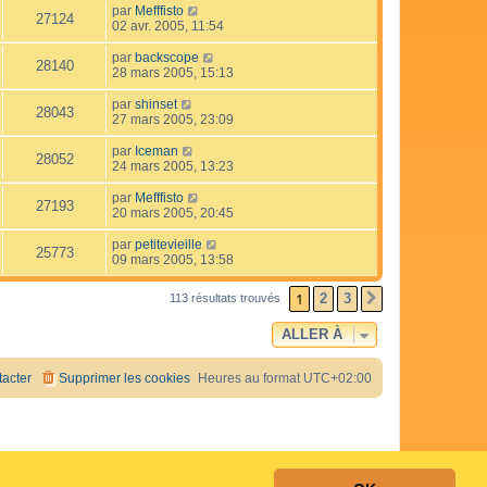
par
Mefffisto
27124
02 avr. 2005, 11:54
par
backscope
28140
28 mars 2005, 15:13
par
shinset
28043
27 mars 2005, 23:09
par
Iceman
28052
24 mars 2005, 13:23
par
Mefffisto
27193
20 mars 2005, 20:45
par
petitevieille
25773
09 mars 2005, 13:58
1
2
3
113 résultats trouvés
SUIVANTE
ALLER À
acter
Supprimer les cookies
Heures au format
UTC+02:00