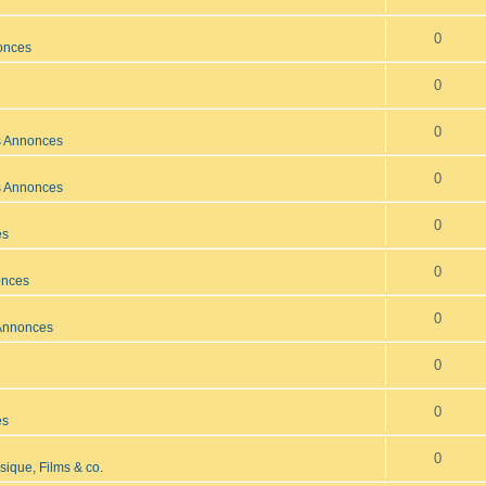
0
onces
0
0
s Annonces
0
s Annonces
0
es
0
onces
0
 Annonces
0
0
es
0
ique, Films & co.