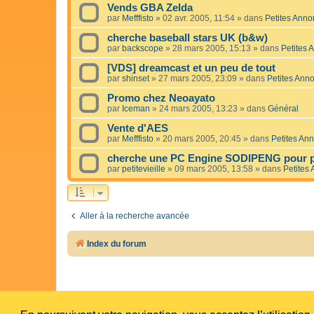
Vends GBA Zelda
par
Mefffisto
»
02 avr. 2005, 11:54
» dans
Petites Ann
cherche baseball stars UK (b&w)
par
backscope
»
28 mars 2005, 15:13
» dans
Petites 
[VDS] dreamcast et un peu de tout
par
shinset
»
27 mars 2005, 23:09
» dans
Petites Ann
Promo chez Neoayato
par
Iceman
»
24 mars 2005, 13:23
» dans
Général
Vente d'AES
par
Mefffisto
»
20 mars 2005, 20:45
» dans
Petites An
cherche une PC Engine SODIPENG pour p
par
petitevieille
»
09 mars 2005, 13:58
» dans
Petites
Aller à la recherche avancée
Index du forum