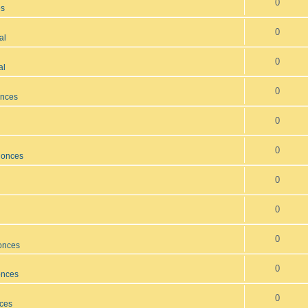
0
es
0
al
0
al
0
onces
0
0
nonces
0
0
0
onces
0
onces
0
nces