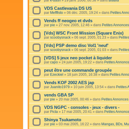
par
k-dash
»
29 janv. 2006, 00:58
» dans
BlaBla
VDS Castlevania DS US
par
Mefffisto
»
06 déc. 2005, 19:24
» dans
Petites Ann
Vends ff neogeo et dvds
par
pie
»
27 nov. 2005, 12:46
» dans
Petites Annonces
[Vds] WSC Front Mission (Square Enix)
par
scoobysnack
»
06 sept. 2005, 01:23
» dans
Petite
[Vds] PSP demo disc Vol1 'neuf'
par
scoobysnack
»
06 sept. 2005, 01:03
» dans
Petite
[VDS] 5 jeux neo pocket à liquider
par
capo
»
24 juin 2005, 19:22
» dans
Petites Annonc
peut être une commande groupée
par
Ezeckiel
»
18 juin 2005, 16:38
» dans
Petites Ann
Vends KOF 2002 AES jap
par
Juanito1979
»
10 juin 2005, 13:54
» dans
Petites
vends GBA SP
par
pie
»
20 mai 2005, 00:46
» dans
Petites Annonces
VDS NGPC - consoles - jeux - divers -
par
Picta
»
17 mai 2005, 20:41
» dans
Petites Annonc
Shinya Tsukamoto
par
pie
»
03 mai 2005, 16:22
» dans
Mangas, BDs, Mus