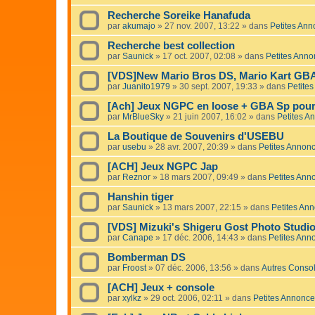
Recherche Soreike Hanafuda
par
akumajo
»
27 nov. 2007, 13:22
» dans
Petites An
Recherche best collection
par
Saunick
»
17 oct. 2007, 02:08
» dans
Petites Ann
[VDS]New Mario Bros DS, Mario Kart GBA 
par
Juanito1979
»
30 sept. 2007, 19:33
» dans
Petite
[Ach] Jeux NGPC en loose + GBA Sp pour 
par
MrBlueSky
»
21 juin 2007, 16:02
» dans
Petites A
La Boutique de Souvenirs d'USEBU
par
usebu
»
28 avr. 2007, 20:39
» dans
Petites Annon
[ACH] Jeux NGPC Jap
par
Reznor
»
18 mars 2007, 09:49
» dans
Petites Ann
Hanshin tiger
par
Saunick
»
13 mars 2007, 22:15
» dans
Petites An
[VDS] Mizuki's Shigeru Gost Photo Stud
par
Canape
»
17 déc. 2006, 14:43
» dans
Petites Ann
Bomberman DS
par
Froost
»
07 déc. 2006, 13:56
» dans
Autres Conso
[ACH] Jeux + console
par
xylkz
»
29 oct. 2006, 02:11
» dans
Petites Annonc