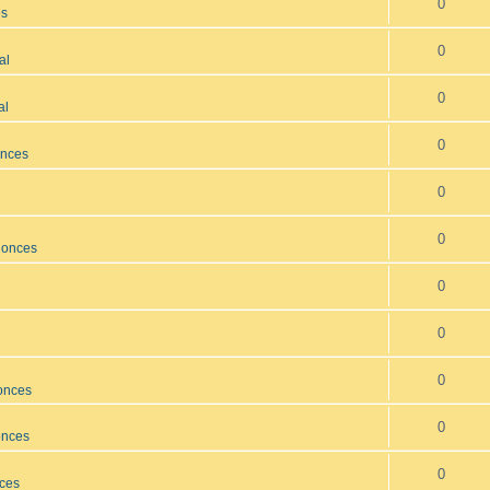
0
es
0
al
0
al
0
onces
0
0
nonces
0
0
0
onces
0
onces
0
nces