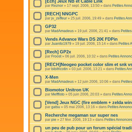
[Ech] Jeux NB et Cable Link
par
Reznor
»
17 sept. 2006, 13:50
» dans
Petites Ann
[RECH] NNGPC
par
jv_zeffeur
»
25 juil. 2006, 19:49
» dans
Petites An
GP32
par
MadAmadeus
»
19 juil. 2006, 21:41
» dans
Petite
Vends Advance Wars DS 20€ FDPin
par
Juanito1979
»
19 juil. 2006, 15:14
» dans
Petites
[Rech] GP2x
par
Froost
»
06 juil. 2006, 10:32
» dans
Petites Annon
[RECH]Neogeo pocket color slim et snk v
par
bibifricotin
»
03 juil. 2006, 13:21
» dans
Petites A
X-Men
par
MadAmadeus
»
12 juin 2006, 10:06
» dans
Petite
Biomotor Unitron UK
par
Mefffisto
»
05 juin 2006, 20:03
» dans
Petites Ann
[Vend] Jeux NGC (fire emblem + zelda win
par
gatsu
»
05 mai 2006, 13:16
» dans
Petites Annonc
Recherche megaman sur super nes
par
pie
»
27 févr. 2006, 19:13
» dans
Petites Annonces
un peu de pub pour un forum spécial trad