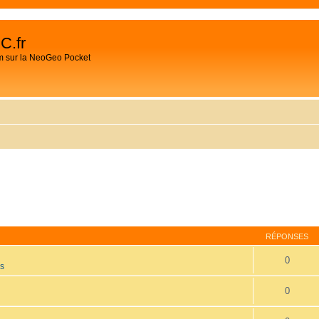
C.fr
m sur la NeoGeo Pocket
RÉPONSES
0
es
0