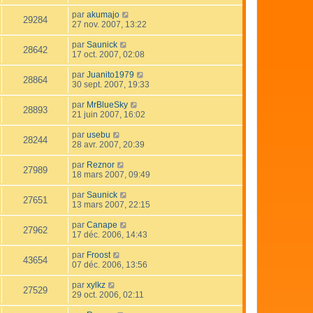
par
akumajo
29284
27 nov. 2007, 13:22
par
Saunick
28642
17 oct. 2007, 02:08
par
Juanito1979
28864
30 sept. 2007, 19:33
par
MrBlueSky
28893
21 juin 2007, 16:02
par
usebu
28244
28 avr. 2007, 20:39
par
Reznor
27989
18 mars 2007, 09:49
par
Saunick
27651
13 mars 2007, 22:15
par
Canape
27962
17 déc. 2006, 14:43
par
Froost
43654
07 déc. 2006, 13:56
par
xylkz
27529
29 oct. 2006, 02:11