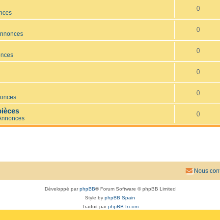
0
onces
0
Annonces
0
onces
0
0
nonces
ièces
0
 Annonces
Nous cont
Développé par
phpBB
® Forum Software © phpBB Limited
Style by
phpBB Spain
Traduit par
phpBB-fr.com
Confidentialité
|
Conditions