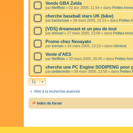
Vends GBA Zelda
par
Mefffisto
»
02 avr. 2005, 11:54
» dans
Petites Ann
cherche baseball stars UK (b&w)
par
backscope
»
28 mars 2005, 15:13
» dans
Petites 
[VDS] dreamcast et un peu de tout
par
shinset
»
27 mars 2005, 23:09
» dans
Petites Ann
Promo chez Neoayato
par
Iceman
»
24 mars 2005, 13:23
» dans
Général
Vente d'AES
par
Mefffisto
»
20 mars 2005, 20:45
» dans
Petites An
cherche une PC Engine SODIPENG pour p
par
petitevieille
»
09 mars 2005, 13:58
» dans
Petites
Aller à la recherche avancée
Index du forum