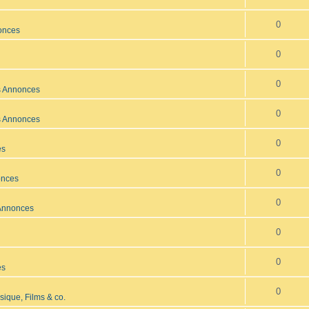
0
onces
0
0
s Annonces
0
s Annonces
0
es
0
onces
0
 Annonces
0
0
es
0
ique, Films & co.