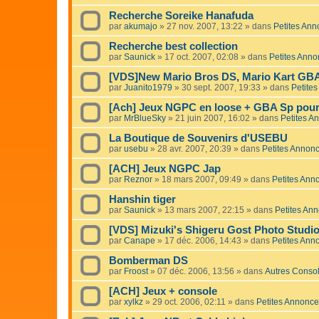
Recherche Soreike Hanafuda
par
akumajo
»
27 nov. 2007, 13:22
» dans
Petites An
Recherche best collection
par
Saunick
»
17 oct. 2007, 02:08
» dans
Petites Ann
[VDS]New Mario Bros DS, Mario Kart GBA 
par
Juanito1979
»
30 sept. 2007, 19:33
» dans
Petite
[Ach] Jeux NGPC en loose + GBA Sp pour 
par
MrBlueSky
»
21 juin 2007, 16:02
» dans
Petites A
La Boutique de Souvenirs d'USEBU
par
usebu
»
28 avr. 2007, 20:39
» dans
Petites Annon
[ACH] Jeux NGPC Jap
par
Reznor
»
18 mars 2007, 09:49
» dans
Petites Ann
Hanshin tiger
par
Saunick
»
13 mars 2007, 22:15
» dans
Petites An
[VDS] Mizuki's Shigeru Gost Photo Stud
par
Canape
»
17 déc. 2006, 14:43
» dans
Petites Ann
Bomberman DS
par
Froost
»
07 déc. 2006, 13:56
» dans
Autres Conso
[ACH] Jeux + console
par
xylkz
»
29 oct. 2006, 02:11
» dans
Petites Annonc