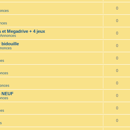
0
nonces
0
onces
et Megadrive + 4 jeux
0
s Annonces
bidouille
0
nnonces
0
ces
0
onces
0
nonces
io NEUF
0
onces
0
les
0
es