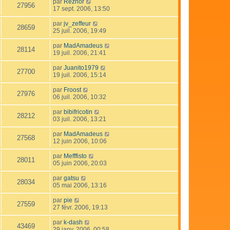
par
Reznor
27956
17 sept. 2006, 13:50
par
jv_zeffeur
28659
25 juil. 2006, 19:49
par
MadAmadeus
28114
19 juil. 2006, 21:41
par
Juanito1979
27700
19 juil. 2006, 15:14
par
Froost
27976
06 juil. 2006, 10:32
par
bibifricotin
28212
03 juil. 2006, 13:21
par
MadAmadeus
27568
12 juin 2006, 10:06
par
Mefffisto
28011
05 juin 2006, 20:03
par
gatsu
28034
05 mai 2006, 13:16
par
pie
27559
27 févr. 2006, 19:13
par
k-dash
43469
29 janv. 2006, 00:58