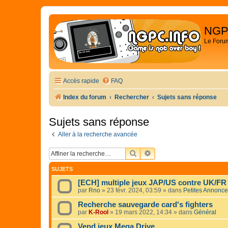
NGP
Le Foru
Accès rapide
FAQ
Index du forum
Rechercher
Sujets sans réponse
Sujets sans réponse
Aller à la recherche avancée
RECHERCHER
RECHERCHE AVANCÉE
SUJETS
[ECH] multiple jeux JAP/US contre UK/FR
par
Rno
»
23 févr. 2024, 03:59
» dans
Petites Annonc
Recherche sauvegarde card's fighters
par
K-Rool
»
19 mars 2022, 14:34
» dans
Général
Vend jeux Mega Drive