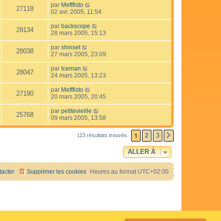
par
Mefffisto
27118
02 avr. 2005, 11:54
par
backscope
28134
28 mars 2005, 15:13
par
shinset
28038
27 mars 2005, 23:09
par
Iceman
28047
24 mars 2005, 13:23
par
Mefffisto
27190
20 mars 2005, 20:45
par
petitevieille
25768
09 mars 2005, 13:58
1
2
3
113 résultats trouvés
SUIVANTE
ALLER À
acter
Supprimer les cookies
Heures au format
UTC+02:00