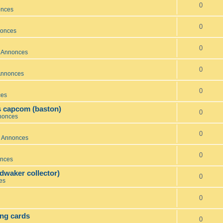
0
onces
0
nonces
0
s Annonces
0
 Annonces
0
ces
s capcom (baston)
0
nnonces
0
s Annonces
0
onces
dwaker collector)
0
es
0
ing cards
0