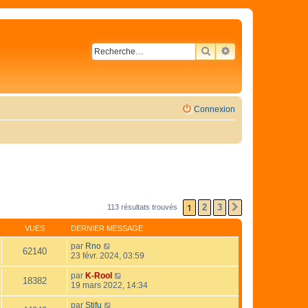
RECHERCHER
RECHERCHE AVA
Connexion
1
2
3
113 résultats trouvés
SUIVANTE
VUES
DERNIER MESSAGE
par
Rno
62140
23 févr. 2024, 03:59
par
K-Rool
18382
19 mars 2022, 14:34
par
Stifu