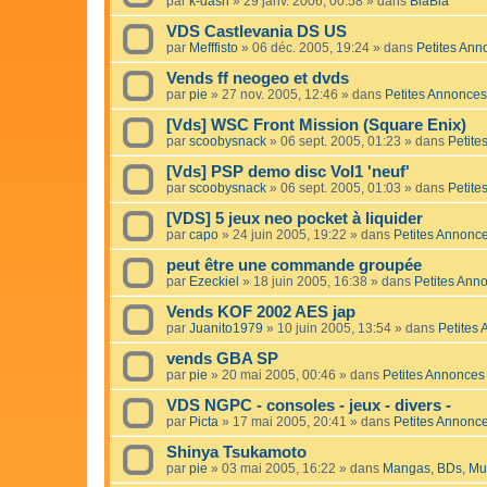
par
k-dash
»
29 janv. 2006, 00:58
» dans
BlaBla
VDS Castlevania DS US
par
Mefffisto
»
06 déc. 2005, 19:24
» dans
Petites Ann
Vends ff neogeo et dvds
par
pie
»
27 nov. 2005, 12:46
» dans
Petites Annonces
[Vds] WSC Front Mission (Square Enix)
par
scoobysnack
»
06 sept. 2005, 01:23
» dans
Petite
[Vds] PSP demo disc Vol1 'neuf'
par
scoobysnack
»
06 sept. 2005, 01:03
» dans
Petite
[VDS] 5 jeux neo pocket à liquider
par
capo
»
24 juin 2005, 19:22
» dans
Petites Annonc
peut être une commande groupée
par
Ezeckiel
»
18 juin 2005, 16:38
» dans
Petites Ann
Vends KOF 2002 AES jap
par
Juanito1979
»
10 juin 2005, 13:54
» dans
Petites
vends GBA SP
par
pie
»
20 mai 2005, 00:46
» dans
Petites Annonces
VDS NGPC - consoles - jeux - divers -
par
Picta
»
17 mai 2005, 20:41
» dans
Petites Annonc
Shinya Tsukamoto
par
pie
»
03 mai 2005, 16:22
» dans
Mangas, BDs, Mus