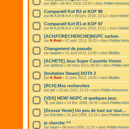
par
Stifu
»
06 févr. 2018, 23:33
» dans
Petites Annonc
Comparatif Kof R2 et KOF 98
par
M-A-D-M-A-X
»
09 janv. 2016, 12:12
» dans
Génér
Comparatif Kof R1 et KOF 97
par
M-A-D-M-A-X
»
09 janv. 2016, 12:11
» dans
Génér
[ACHAT/RECHERCHE]NGPC carbon
par
K-Rool
»
07 sept. 2013, 16:32
» dans
Petites Ann
Changement de pseudo
par
kagami
»
31 août 2013, 12:09
» dans
BlaBla
[ACHETE] Jeux Super Cassette Vision
par
Jaminco
»
09 mars 2013, 08:26
» dans
Petites An
[Invitation Steam] DOTA 2
par
K-Rool
»
12 janv. 2013, 19:09
» dans
BlaBla
[RCH] Mes recherches
par
pie
»
03 juil. 2011, 15:10
» dans
Petites Annonces
[VDS] NEW! NGPC et quelques jeux
par
Zero
»
14 févr. 2009, 04:52
» dans
Petites Ann
[Grosse Vente] Un peu de tout sur tout....
par
Ezeckiel
»
01 juin 2008, 21:33
» dans
Petites Ann
je cherche ^^
par
slaan
»
08 mars 2008, 22:10
» dans
Petites Anno