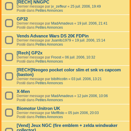
[RECH] NNGPC
Dernier message par
jv_zeffeur
«
25 juil. 2006, 19:49
Posté dans
Petites Annonces
GP32
Dernier message par
MadAmadeus
«
19 juil. 2006, 21:41
Posté dans
Petites Annonces
Vends Advance Wars DS 20€ FDPin
Dernier message par
Juanito1979
«
19 juil. 2006, 15:14
Posté dans
Petites Annonces
[Rech] GP2x
Dernier message par
Froost
«
06 juil. 2006, 10:32
Posté dans
Petites Annonces
[RECH]Neogeo pocket color slim et snk vs capcom
(baston)
Dernier message par
bibifricotin
«
03 juil. 2006, 13:21
Posté dans
Petites Annonces
X-Men
Dernier message par
MadAmadeus
«
12 juin 2006, 10:06
Posté dans
Petites Annonces
Biomotor Unitron UK
Dernier message par
Mefffisto
«
05 juin 2006, 20:03
Posté dans
Petites Annonces
[Vend] Jeux NGC (fire emblem + zelda windwaker
collector)