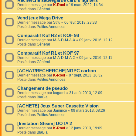
Recherche sauvegarde card's fighters
Dernier message par
K-Rool
«
19 mars 2022, 14:34
Posté dans
Général
Vend jeux Mega Drive
Dernier message par
Stifu
«
06 févr. 2018, 23:33
Posté dans
Petites Annonces
Comparatif Kof R2 et KOF 98
Dernier message par
M-A-D-M-A-X
«
09 janv. 2016, 12:12
Posté dans
Général
Comparatif Kof R1 et KOF 97
Dernier message par
M-A-D-M-A-X
«
09 janv. 2016, 12:11
Posté dans
Général
[ACHAT/RECHERCHE]NGPC carbon
Dernier message par
K-Rool
«
07 sept. 2013, 16:32
Posté dans
Petites Annonces
Changement de pseudo
Dernier message par
kagami
«
31 août 2013, 12:09
Posté dans
BlaBla
[ACHETE] Jeux Super Cassette Vision
Dernier message par
Jaminco
«
09 mars 2013, 08:26
Posté dans
Petites Annonces
[Invitation Steam] DOTA 2
Dernier message par
K-Rool
«
12 janv. 2013, 19:09
Posté dans
BlaBla