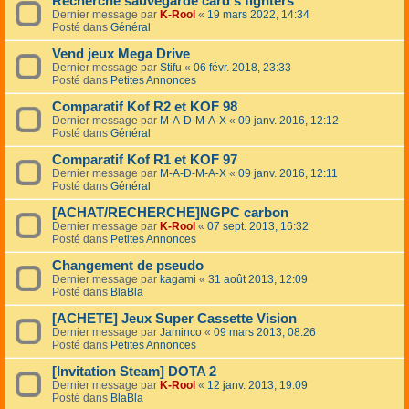
Recherche sauvegarde card's fighters
Dernier message par
K-Rool
«
19 mars 2022, 14:34
Posté dans
Général
Vend jeux Mega Drive
Dernier message par
Stifu
«
06 févr. 2018, 23:33
Posté dans
Petites Annonces
Comparatif Kof R2 et KOF 98
Dernier message par
M-A-D-M-A-X
«
09 janv. 2016, 12:12
Posté dans
Général
Comparatif Kof R1 et KOF 97
Dernier message par
M-A-D-M-A-X
«
09 janv. 2016, 12:11
Posté dans
Général
[ACHAT/RECHERCHE]NGPC carbon
Dernier message par
K-Rool
«
07 sept. 2013, 16:32
Posté dans
Petites Annonces
Changement de pseudo
Dernier message par
kagami
«
31 août 2013, 12:09
Posté dans
BlaBla
[ACHETE] Jeux Super Cassette Vision
Dernier message par
Jaminco
«
09 mars 2013, 08:26
Posté dans
Petites Annonces
[Invitation Steam] DOTA 2
Dernier message par
K-Rool
«
12 janv. 2013, 19:09
Posté dans
BlaBla