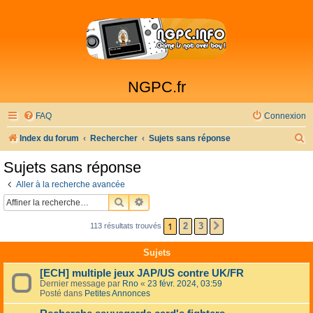
NGPC.fr
FAQ
Connexion
R
Index du forum
Rechercher
Sujets sans réponse
e
Sujets sans réponse
c
Aller à la recherche avancée
h
RECHERCHER
RECHERCHE AVANCÉE
e
1
2
3
113 résultats trouvés
SUIVANTE
r
c
Sujets
h
[ECH] multiple jeux JAP/US contre UK/FR
e
Dernier message par
Rno
«
23 févr. 2024, 03:59
Posté dans
Petites Annonces
r