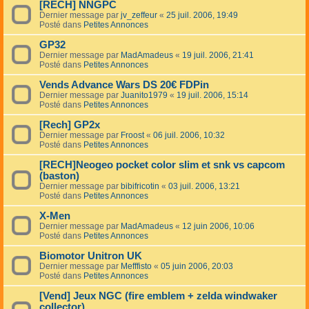
[RECH] NNGPC
Dernier message par
jv_zeffeur
«
25 juil. 2006, 19:49
Posté dans
Petites Annonces
GP32
Dernier message par
MadAmadeus
«
19 juil. 2006, 21:41
Posté dans
Petites Annonces
Vends Advance Wars DS 20€ FDPin
Dernier message par
Juanito1979
«
19 juil. 2006, 15:14
Posté dans
Petites Annonces
[Rech] GP2x
Dernier message par
Froost
«
06 juil. 2006, 10:32
Posté dans
Petites Annonces
[RECH]Neogeo pocket color slim et snk vs capcom
(baston)
Dernier message par
bibifricotin
«
03 juil. 2006, 13:21
Posté dans
Petites Annonces
X-Men
Dernier message par
MadAmadeus
«
12 juin 2006, 10:06
Posté dans
Petites Annonces
Biomotor Unitron UK
Dernier message par
Mefffisto
«
05 juin 2006, 20:03
Posté dans
Petites Annonces
[Vend] Jeux NGC (fire emblem + zelda windwaker
collector)