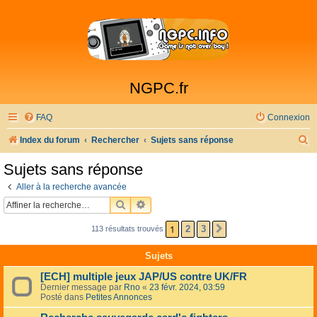
NGPC.fr
FAQ
Connexion
R
Index du forum
Rechercher
Sujets sans réponse
e
Sujets sans réponse
c
Aller à la recherche avancée
h
RECHERCHER
RECHERCHE AVANCÉE
e
1
2
3
113 résultats trouvés
SUIVANTE
r
c
Sujets
h
[ECH] multiple jeux JAP/US contre UK/FR
e
Dernier message par
Rno
«
23 févr. 2024, 03:59
Posté dans
Petites Annonces
r