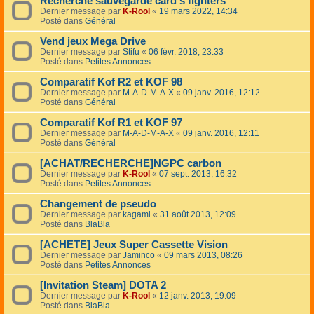
Recherche sauvegarde card's fighters
Dernier message par
K-Rool
«
19 mars 2022, 14:34
Posté dans
Général
Vend jeux Mega Drive
Dernier message par
Stifu
«
06 févr. 2018, 23:33
Posté dans
Petites Annonces
Comparatif Kof R2 et KOF 98
Dernier message par
M-A-D-M-A-X
«
09 janv. 2016, 12:12
Posté dans
Général
Comparatif Kof R1 et KOF 97
Dernier message par
M-A-D-M-A-X
«
09 janv. 2016, 12:11
Posté dans
Général
[ACHAT/RECHERCHE]NGPC carbon
Dernier message par
K-Rool
«
07 sept. 2013, 16:32
Posté dans
Petites Annonces
Changement de pseudo
Dernier message par
kagami
«
31 août 2013, 12:09
Posté dans
BlaBla
[ACHETE] Jeux Super Cassette Vision
Dernier message par
Jaminco
«
09 mars 2013, 08:26
Posté dans
Petites Annonces
[Invitation Steam] DOTA 2
Dernier message par
K-Rool
«
12 janv. 2013, 19:09
Posté dans
BlaBla