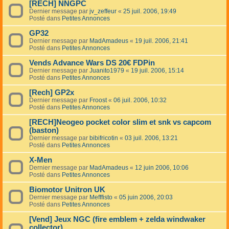
[RECH] NNGPC
Dernier message par
jv_zeffeur
«
25 juil. 2006, 19:49
Posté dans
Petites Annonces
GP32
Dernier message par
MadAmadeus
«
19 juil. 2006, 21:41
Posté dans
Petites Annonces
Vends Advance Wars DS 20€ FDPin
Dernier message par
Juanito1979
«
19 juil. 2006, 15:14
Posté dans
Petites Annonces
[Rech] GP2x
Dernier message par
Froost
«
06 juil. 2006, 10:32
Posté dans
Petites Annonces
[RECH]Neogeo pocket color slim et snk vs capcom
(baston)
Dernier message par
bibifricotin
«
03 juil. 2006, 13:21
Posté dans
Petites Annonces
X-Men
Dernier message par
MadAmadeus
«
12 juin 2006, 10:06
Posté dans
Petites Annonces
Biomotor Unitron UK
Dernier message par
Mefffisto
«
05 juin 2006, 20:03
Posté dans
Petites Annonces
[Vend] Jeux NGC (fire emblem + zelda windwaker
collector)