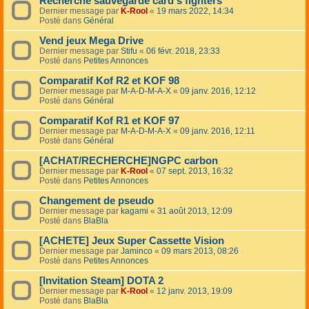
Recherche sauvegarde card's fighters
Dernier message par
K-Rool
«
19 mars 2022, 14:34
Posté dans
Général
Vend jeux Mega Drive
Dernier message par
Stifu
«
06 févr. 2018, 23:33
Posté dans
Petites Annonces
Comparatif Kof R2 et KOF 98
Dernier message par
M-A-D-M-A-X
«
09 janv. 2016, 12:12
Posté dans
Général
Comparatif Kof R1 et KOF 97
Dernier message par
M-A-D-M-A-X
«
09 janv. 2016, 12:11
Posté dans
Général
[ACHAT/RECHERCHE]NGPC carbon
Dernier message par
K-Rool
«
07 sept. 2013, 16:32
Posté dans
Petites Annonces
Changement de pseudo
Dernier message par
kagami
«
31 août 2013, 12:09
Posté dans
BlaBla
[ACHETE] Jeux Super Cassette Vision
Dernier message par
Jaminco
«
09 mars 2013, 08:26
Posté dans
Petites Annonces
[Invitation Steam] DOTA 2
Dernier message par
K-Rool
«
12 janv. 2013, 19:09
Posté dans
BlaBla