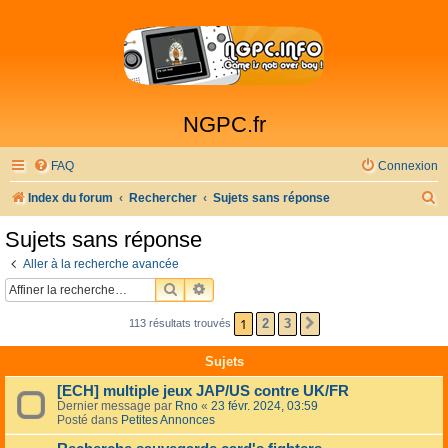
NGPC.fr
FAQ
Connexion
R
Index du forum
Rechercher
Sujets sans réponse
e
Sujets sans réponse
c
Aller à la recherche avancée
h
RECHERCHER
RECHERCHE AVANCÉE
e
1
2
3
113 résultats trouvés
SUIVANTE
r
c
Sujets
h
[ECH] multiple jeux JAP/US contre UK/FR
e
Dernier message par
Rno
«
23 févr. 2024, 03:59
Posté dans
Petites Annonces
r