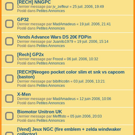
[RECH] NNGPC
Dernier message par
jv_zeffeur
«
25 juil. 2006, 19:49
Posté dans
Petites Annonces
GP32
Dernier message par
MadAmadeus
«
19 juil. 2006, 21:41
Posté dans
Petites Annonces
Vends Advance Wars DS 20€ FDPin
Dernier message par
Juanito1979
«
19 juil. 2006, 15:14
Posté dans
Petites Annonces
[Rech] GP2x
Dernier message par
Froost
«
06 juil. 2006, 10:32
Posté dans
Petites Annonces
[RECH]Neogeo pocket color slim et snk vs capcom
(baston)
Dernier message par
bibifricotin
«
03 juil. 2006, 13:21
Posté dans
Petites Annonces
X-Men
Dernier message par
MadAmadeus
«
12 juin 2006, 10:06
Posté dans
Petites Annonces
Biomotor Unitron UK
Dernier message par
Mefffisto
«
05 juin 2006, 20:03
Posté dans
Petites Annonces
[Vend] Jeux NGC (fire emblem + zelda windwaker
collector)