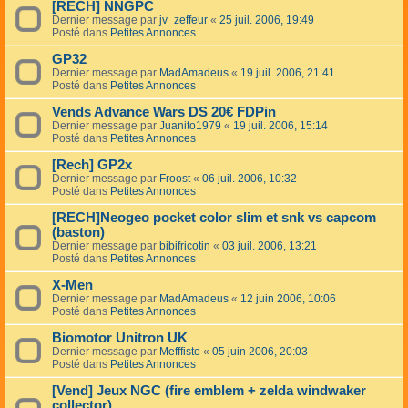
[RECH] NNGPC
Dernier message par
jv_zeffeur
«
25 juil. 2006, 19:49
Posté dans
Petites Annonces
GP32
Dernier message par
MadAmadeus
«
19 juil. 2006, 21:41
Posté dans
Petites Annonces
Vends Advance Wars DS 20€ FDPin
Dernier message par
Juanito1979
«
19 juil. 2006, 15:14
Posté dans
Petites Annonces
[Rech] GP2x
Dernier message par
Froost
«
06 juil. 2006, 10:32
Posté dans
Petites Annonces
[RECH]Neogeo pocket color slim et snk vs capcom
(baston)
Dernier message par
bibifricotin
«
03 juil. 2006, 13:21
Posté dans
Petites Annonces
X-Men
Dernier message par
MadAmadeus
«
12 juin 2006, 10:06
Posté dans
Petites Annonces
Biomotor Unitron UK
Dernier message par
Mefffisto
«
05 juin 2006, 20:03
Posté dans
Petites Annonces
[Vend] Jeux NGC (fire emblem + zelda windwaker
collector)