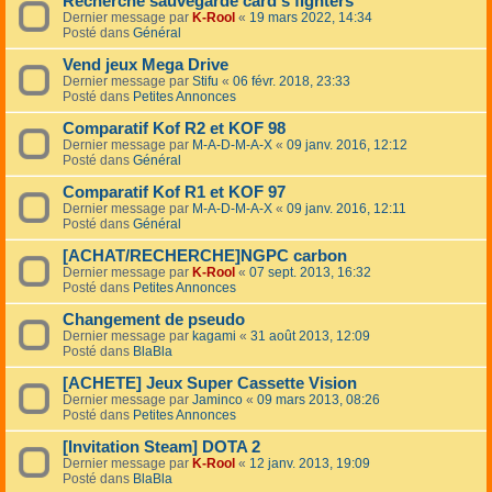
Recherche sauvegarde card's fighters
Dernier message par
K-Rool
«
19 mars 2022, 14:34
Posté dans
Général
Vend jeux Mega Drive
Dernier message par
Stifu
«
06 févr. 2018, 23:33
Posté dans
Petites Annonces
Comparatif Kof R2 et KOF 98
Dernier message par
M-A-D-M-A-X
«
09 janv. 2016, 12:12
Posté dans
Général
Comparatif Kof R1 et KOF 97
Dernier message par
M-A-D-M-A-X
«
09 janv. 2016, 12:11
Posté dans
Général
[ACHAT/RECHERCHE]NGPC carbon
Dernier message par
K-Rool
«
07 sept. 2013, 16:32
Posté dans
Petites Annonces
Changement de pseudo
Dernier message par
kagami
«
31 août 2013, 12:09
Posté dans
BlaBla
[ACHETE] Jeux Super Cassette Vision
Dernier message par
Jaminco
«
09 mars 2013, 08:26
Posté dans
Petites Annonces
[Invitation Steam] DOTA 2
Dernier message par
K-Rool
«
12 janv. 2013, 19:09
Posté dans
BlaBla