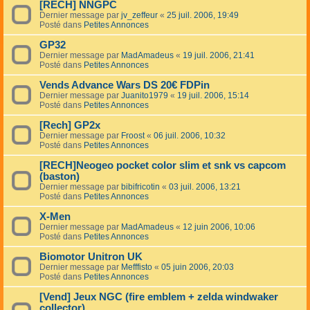
[RECH] NNGPC
Dernier message par
jv_zeffeur
«
25 juil. 2006, 19:49
Posté dans
Petites Annonces
GP32
Dernier message par
MadAmadeus
«
19 juil. 2006, 21:41
Posté dans
Petites Annonces
Vends Advance Wars DS 20€ FDPin
Dernier message par
Juanito1979
«
19 juil. 2006, 15:14
Posté dans
Petites Annonces
[Rech] GP2x
Dernier message par
Froost
«
06 juil. 2006, 10:32
Posté dans
Petites Annonces
[RECH]Neogeo pocket color slim et snk vs capcom
(baston)
Dernier message par
bibifricotin
«
03 juil. 2006, 13:21
Posté dans
Petites Annonces
X-Men
Dernier message par
MadAmadeus
«
12 juin 2006, 10:06
Posté dans
Petites Annonces
Biomotor Unitron UK
Dernier message par
Mefffisto
«
05 juin 2006, 20:03
Posté dans
Petites Annonces
[Vend] Jeux NGC (fire emblem + zelda windwaker
collector)