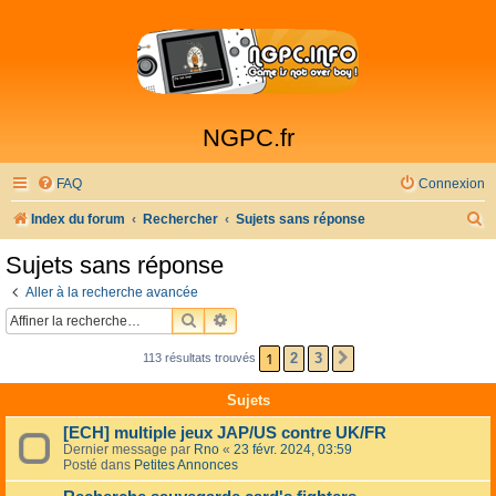
NGPC.fr
FAQ
Connexion
R
Index du forum
Rechercher
Sujets sans réponse
e
Sujets sans réponse
c
Aller à la recherche avancée
h
RECHERCHER
RECHERCHE AVANCÉE
e
1
2
3
113 résultats trouvés
SUIVANTE
r
c
Sujets
h
[ECH] multiple jeux JAP/US contre UK/FR
e
Dernier message par
Rno
«
23 févr. 2024, 03:59
Posté dans
Petites Annonces
r