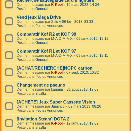
Recherche sauvegarde card's fighters
Dernier message par
K-Rool
«
19 mars 2022, 14:34
Posté dans
Général
Vend jeux Mega Drive
Dernier message par
Stifu
«
06 févr. 2018, 23:33
Posté dans
Petites Annonces
Comparatif Kof R2 et KOF 98
Dernier message par
M-A-D-M-A-X
«
09 janv. 2016, 12:12
Posté dans
Général
Comparatif Kof R1 et KOF 97
Dernier message par
M-A-D-M-A-X
«
09 janv. 2016, 12:11
Posté dans
Général
[ACHAT/RECHERCHE]NGPC carbon
Dernier message par
K-Rool
«
07 sept. 2013, 16:32
Posté dans
Petites Annonces
Changement de pseudo
Dernier message par
kagami
«
31 août 2013, 12:09
Posté dans
BlaBla
[ACHETE] Jeux Super Cassette Vision
Dernier message par
Jaminco
«
09 mars 2013, 08:26
Posté dans
Petites Annonces
[Invitation Steam] DOTA 2
Dernier message par
K-Rool
«
12 janv. 2013, 19:09
Posté dans
BlaBla