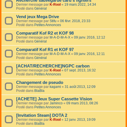
Recherche sauvegarde card's fighters
Dernier message par
K-Rool
«
19 mars 2022, 14:34
Posté dans
Général
Vend jeux Mega Drive
Dernier message par
Stifu
«
06 févr. 2018, 23:33
Posté dans
Petites Annonces
Comparatif Kof R2 et KOF 98
Dernier message par
M-A-D-M-A-X
«
09 janv. 2016, 12:12
Posté dans
Général
Comparatif Kof R1 et KOF 97
Dernier message par
M-A-D-M-A-X
«
09 janv. 2016, 12:11
Posté dans
Général
[ACHAT/RECHERCHE]NGPC carbon
Dernier message par
K-Rool
«
07 sept. 2013, 16:32
Posté dans
Petites Annonces
Changement de pseudo
Dernier message par
kagami
«
31 août 2013, 12:09
Posté dans
BlaBla
[ACHETE] Jeux Super Cassette Vision
Dernier message par
Jaminco
«
09 mars 2013, 08:26
Posté dans
Petites Annonces
[Invitation Steam] DOTA 2
Dernier message par
K-Rool
«
12 janv. 2013, 19:09
Posté dans
BlaBla