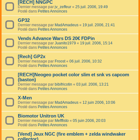
[RECH] NNGPC
Dernier message par
jv_zeffeur
«
25 juil. 2006, 19:49
Posté dans
Petites Annonces
GP32
Dernier message par
MadAmadeus
«
19 juil. 2006, 21:41
Posté dans
Petites Annonces
Vends Advance Wars DS 20€ FDPin
Dernier message par
Juanito1979
«
19 juil. 2006, 15:14
Posté dans
Petites Annonces
[Rech] GP2x
Dernier message par
Froost
«
06 juil. 2006, 10:32
Posté dans
Petites Annonces
[RECH]Neogeo pocket color slim et snk vs capcom
(baston)
Dernier message par
bibifricotin
«
03 juil. 2006, 13:21
Posté dans
Petites Annonces
X-Men
Dernier message par
MadAmadeus
«
12 juin 2006, 10:06
Posté dans
Petites Annonces
Biomotor Unitron UK
Dernier message par
Mefffisto
«
05 juin 2006, 20:03
Posté dans
Petites Annonces
[Vend] Jeux NGC (fire emblem + zelda windwaker
collector)