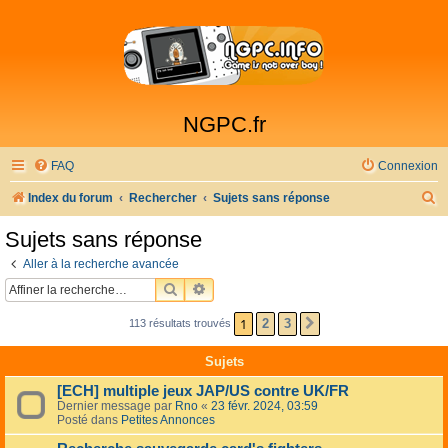
NGPC.fr
FAQ
Connexion
R
Index du forum
Rechercher
Sujets sans réponse
e
Sujets sans réponse
c
Aller à la recherche avancée
h
RECHERCHER
RECHERCHE AVANCÉE
e
1
2
3
113 résultats trouvés
SUIVANTE
r
c
Sujets
h
[ECH] multiple jeux JAP/US contre UK/FR
e
Dernier message par
Rno
«
23 févr. 2024, 03:59
Posté dans
Petites Annonces
r