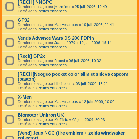
[RECH] NNGPC
Dernier message par
jv_zeffeur
«
25 juil. 2006, 19:49
Posté dans
Petites Annonces
GP32
Dernier message par
MadAmadeus
«
19 juil. 2006, 21:41
Posté dans
Petites Annonces
Vends Advance Wars DS 20€ FDPin
Dernier message par
Juanito1979
«
19 juil. 2006, 15:14
Posté dans
Petites Annonces
[Rech] GP2x
Dernier message par
Froost
«
06 juil. 2006, 10:32
Posté dans
Petites Annonces
[RECH]Neogeo pocket color slim et snk vs capcom
(baston)
Dernier message par
bibifricotin
«
03 juil. 2006, 13:21
Posté dans
Petites Annonces
X-Men
Dernier message par
MadAmadeus
«
12 juin 2006, 10:06
Posté dans
Petites Annonces
Biomotor Unitron UK
Dernier message par
Mefffisto
«
05 juin 2006, 20:03
Posté dans
Petites Annonces
[Vend] Jeux NGC (fire emblem + zelda windwaker
collector)