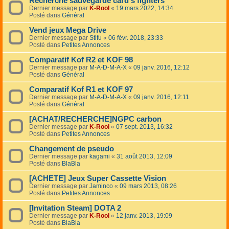
Recherche sauvegarde card's fighters
Dernier message par
K-Rool
«
19 mars 2022, 14:34
Posté dans
Général
Vend jeux Mega Drive
Dernier message par
Stifu
«
06 févr. 2018, 23:33
Posté dans
Petites Annonces
Comparatif Kof R2 et KOF 98
Dernier message par
M-A-D-M-A-X
«
09 janv. 2016, 12:12
Posté dans
Général
Comparatif Kof R1 et KOF 97
Dernier message par
M-A-D-M-A-X
«
09 janv. 2016, 12:11
Posté dans
Général
[ACHAT/RECHERCHE]NGPC carbon
Dernier message par
K-Rool
«
07 sept. 2013, 16:32
Posté dans
Petites Annonces
Changement de pseudo
Dernier message par
kagami
«
31 août 2013, 12:09
Posté dans
BlaBla
[ACHETE] Jeux Super Cassette Vision
Dernier message par
Jaminco
«
09 mars 2013, 08:26
Posté dans
Petites Annonces
[Invitation Steam] DOTA 2
Dernier message par
K-Rool
«
12 janv. 2013, 19:09
Posté dans
BlaBla