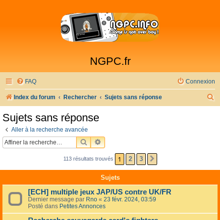
NGPC.fr
FAQ
Connexion
R
Index du forum
Rechercher
Sujets sans réponse
e
Sujets sans réponse
c
Aller à la recherche avancée
h
RECHERCHER
RECHERCHE AVANCÉE
e
1
2
3
113 résultats trouvés
SUIVANTE
r
c
Sujets
h
[ECH] multiple jeux JAP/US contre UK/FR
e
Dernier message par
Rno
«
23 févr. 2024, 03:59
Posté dans
Petites Annonces
r