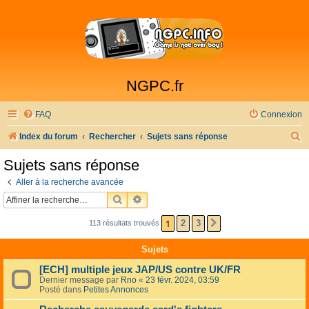
NGPC.fr
FAQ
Connexion
R
Index du forum
Rechercher
Sujets sans réponse
e
Sujets sans réponse
c
Aller à la recherche avancée
h
RECHERCHER
RECHERCHE AVANCÉE
e
1
2
3
113 résultats trouvés
SUIVANTE
r
c
Sujets
h
[ECH] multiple jeux JAP/US contre UK/FR
e
Dernier message par
Rno
«
23 févr. 2024, 03:59
Posté dans
Petites Annonces
r