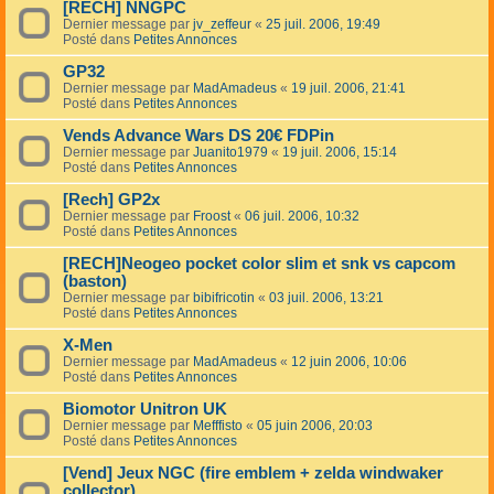
[RECH] NNGPC
Dernier message par
jv_zeffeur
«
25 juil. 2006, 19:49
Posté dans
Petites Annonces
GP32
Dernier message par
MadAmadeus
«
19 juil. 2006, 21:41
Posté dans
Petites Annonces
Vends Advance Wars DS 20€ FDPin
Dernier message par
Juanito1979
«
19 juil. 2006, 15:14
Posté dans
Petites Annonces
[Rech] GP2x
Dernier message par
Froost
«
06 juil. 2006, 10:32
Posté dans
Petites Annonces
[RECH]Neogeo pocket color slim et snk vs capcom
(baston)
Dernier message par
bibifricotin
«
03 juil. 2006, 13:21
Posté dans
Petites Annonces
X-Men
Dernier message par
MadAmadeus
«
12 juin 2006, 10:06
Posté dans
Petites Annonces
Biomotor Unitron UK
Dernier message par
Mefffisto
«
05 juin 2006, 20:03
Posté dans
Petites Annonces
[Vend] Jeux NGC (fire emblem + zelda windwaker
collector)