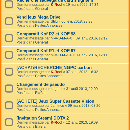
Recherche sauvegarde card's fighters
Dernier message par
K-Rool
«
19 mars 2022, 14:34
Posté dans
Général
Vend jeux Mega Drive
Dernier message par
Stifu
«
06 févr. 2018, 23:33
Posté dans
Petites Annonces
Comparatif Kof R2 et KOF 98
Dernier message par
M-A-D-M-A-X
«
09 janv. 2016, 12:12
Posté dans
Général
Comparatif Kof R1 et KOF 97
Dernier message par
M-A-D-M-A-X
«
09 janv. 2016, 12:11
Posté dans
Général
[ACHAT/RECHERCHE]NGPC carbon
Dernier message par
K-Rool
«
07 sept. 2013, 16:32
Posté dans
Petites Annonces
Changement de pseudo
Dernier message par
kagami
«
31 août 2013, 12:09
Posté dans
BlaBla
[ACHETE] Jeux Super Cassette Vision
Dernier message par
Jaminco
«
09 mars 2013, 08:26
Posté dans
Petites Annonces
[Invitation Steam] DOTA 2
Dernier message par
K-Rool
«
12 janv. 2013, 19:09
Posté dans
BlaBla