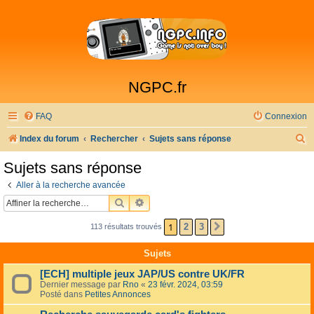
NGPC.fr
FAQ
Connexion
R
Index du forum
Rechercher
Sujets sans réponse
e
Sujets sans réponse
c
Aller à la recherche avancée
h
RECHERCHER
RECHERCHE AVANCÉE
e
1
2
3
113 résultats trouvés
SUIVANTE
r
c
Sujets
h
[ECH] multiple jeux JAP/US contre UK/FR
e
Dernier message par
Rno
«
23 févr. 2024, 03:59
Posté dans
Petites Annonces
r