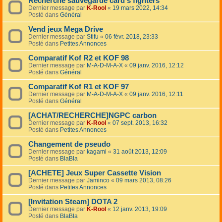
Recherche sauvegarde card's fighters
Dernier message par
K-Rool
«
19 mars 2022, 14:34
Posté dans
Général
Vend jeux Mega Drive
Dernier message par
Stifu
«
06 févr. 2018, 23:33
Posté dans
Petites Annonces
Comparatif Kof R2 et KOF 98
Dernier message par
M-A-D-M-A-X
«
09 janv. 2016, 12:12
Posté dans
Général
Comparatif Kof R1 et KOF 97
Dernier message par
M-A-D-M-A-X
«
09 janv. 2016, 12:11
Posté dans
Général
[ACHAT/RECHERCHE]NGPC carbon
Dernier message par
K-Rool
«
07 sept. 2013, 16:32
Posté dans
Petites Annonces
Changement de pseudo
Dernier message par
kagami
«
31 août 2013, 12:09
Posté dans
BlaBla
[ACHETE] Jeux Super Cassette Vision
Dernier message par
Jaminco
«
09 mars 2013, 08:26
Posté dans
Petites Annonces
[Invitation Steam] DOTA 2
Dernier message par
K-Rool
«
12 janv. 2013, 19:09
Posté dans
BlaBla