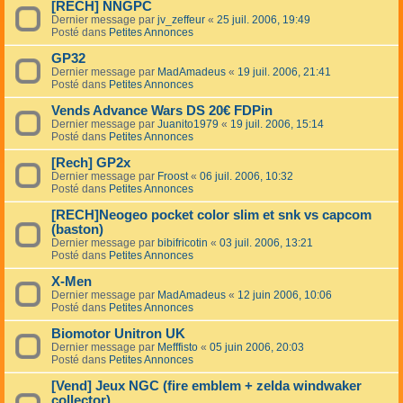
[RECH] NNGPC
Dernier message par
jv_zeffeur
«
25 juil. 2006, 19:49
Posté dans
Petites Annonces
GP32
Dernier message par
MadAmadeus
«
19 juil. 2006, 21:41
Posté dans
Petites Annonces
Vends Advance Wars DS 20€ FDPin
Dernier message par
Juanito1979
«
19 juil. 2006, 15:14
Posté dans
Petites Annonces
[Rech] GP2x
Dernier message par
Froost
«
06 juil. 2006, 10:32
Posté dans
Petites Annonces
[RECH]Neogeo pocket color slim et snk vs capcom
(baston)
Dernier message par
bibifricotin
«
03 juil. 2006, 13:21
Posté dans
Petites Annonces
X-Men
Dernier message par
MadAmadeus
«
12 juin 2006, 10:06
Posté dans
Petites Annonces
Biomotor Unitron UK
Dernier message par
Mefffisto
«
05 juin 2006, 20:03
Posté dans
Petites Annonces
[Vend] Jeux NGC (fire emblem + zelda windwaker
collector)