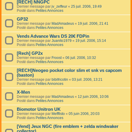
[RECH] NNGPC
Dernier message par
jv_zeffeur
«
25 juil. 2006, 19:49
Posté dans
Petites Annonces
GP32
Dernier message par
MadAmadeus
«
19 juil. 2006, 21:41
Posté dans
Petites Annonces
Vends Advance Wars DS 20€ FDPin
Dernier message par
Juanito1979
«
19 juil. 2006, 15:14
Posté dans
Petites Annonces
[Rech] GP2x
Dernier message par
Froost
«
06 juil. 2006, 10:32
Posté dans
Petites Annonces
[RECH]Neogeo pocket color slim et snk vs capcom
(baston)
Dernier message par
bibifricotin
«
03 juil. 2006, 13:21
Posté dans
Petites Annonces
X-Men
Dernier message par
MadAmadeus
«
12 juin 2006, 10:06
Posté dans
Petites Annonces
Biomotor Unitron UK
Dernier message par
Mefffisto
«
05 juin 2006, 20:03
Posté dans
Petites Annonces
[Vend] Jeux NGC (fire emblem + zelda windwaker
collector)