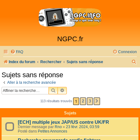
NGPC.fr
FAQ
Connexion
R
Index du forum
Rechercher
Sujets sans réponse
e
Sujets sans réponse
c
Aller à la recherche avancée
h
RECHERCHER
RECHERCHE AVANCÉE
e
1
2
3
113 résultats trouvés
SUIVANTE
r
c
Sujets
h
[ECH] multiple jeux JAP/US contre UK/FR
e
Dernier message par
Rno
«
23 févr. 2024, 03:59
Posté dans
Petites Annonces
r