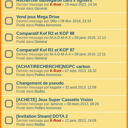
Recherche sauvegarde card's fighters
Dernier message par
K-Rool
«
19 mars 2022, 14:34
Posté dans
Général
Vend jeux Mega Drive
Dernier message par
Stifu
«
06 févr. 2018, 23:33
Posté dans
Petites Annonces
Comparatif Kof R2 et KOF 98
Dernier message par
M-A-D-M-A-X
«
09 janv. 2016, 12:12
Posté dans
Général
Comparatif Kof R1 et KOF 97
Dernier message par
M-A-D-M-A-X
«
09 janv. 2016, 12:11
Posté dans
Général
[ACHAT/RECHERCHE]NGPC carbon
Dernier message par
K-Rool
«
07 sept. 2013, 16:32
Posté dans
Petites Annonces
Changement de pseudo
Dernier message par
kagami
«
31 août 2013, 12:09
Posté dans
BlaBla
[ACHETE] Jeux Super Cassette Vision
Dernier message par
Jaminco
«
09 mars 2013, 08:26
Posté dans
Petites Annonces
[Invitation Steam] DOTA 2
Dernier message par
K-Rool
«
12 janv. 2013, 19:09
Posté dans
BlaBla