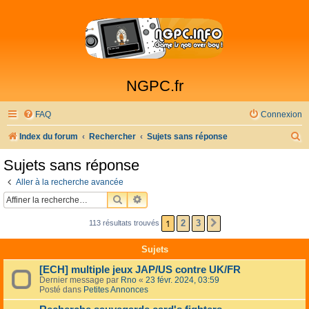
NGPC.fr
FAQ
Connexion
R
Index du forum
Rechercher
Sujets sans réponse
e
Sujets sans réponse
c
Aller à la recherche avancée
h
RECHERCHER
RECHERCHE AVANCÉE
e
1
2
3
113 résultats trouvés
SUIVANTE
r
c
Sujets
h
[ECH] multiple jeux JAP/US contre UK/FR
e
Dernier message par
Rno
«
23 févr. 2024, 03:59
Posté dans
Petites Annonces
r