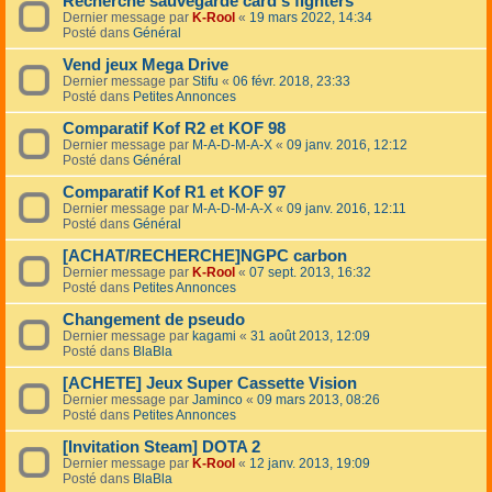
Recherche sauvegarde card's fighters
Dernier message par
K-Rool
«
19 mars 2022, 14:34
Posté dans
Général
Vend jeux Mega Drive
Dernier message par
Stifu
«
06 févr. 2018, 23:33
Posté dans
Petites Annonces
Comparatif Kof R2 et KOF 98
Dernier message par
M-A-D-M-A-X
«
09 janv. 2016, 12:12
Posté dans
Général
Comparatif Kof R1 et KOF 97
Dernier message par
M-A-D-M-A-X
«
09 janv. 2016, 12:11
Posté dans
Général
[ACHAT/RECHERCHE]NGPC carbon
Dernier message par
K-Rool
«
07 sept. 2013, 16:32
Posté dans
Petites Annonces
Changement de pseudo
Dernier message par
kagami
«
31 août 2013, 12:09
Posté dans
BlaBla
[ACHETE] Jeux Super Cassette Vision
Dernier message par
Jaminco
«
09 mars 2013, 08:26
Posté dans
Petites Annonces
[Invitation Steam] DOTA 2
Dernier message par
K-Rool
«
12 janv. 2013, 19:09
Posté dans
BlaBla