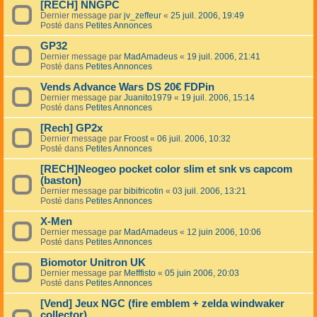
[RECH] NNGPC
Dernier message par
jv_zeffeur
«
25 juil. 2006, 19:49
Posté dans
Petites Annonces
GP32
Dernier message par
MadAmadeus
«
19 juil. 2006, 21:41
Posté dans
Petites Annonces
Vends Advance Wars DS 20€ FDPin
Dernier message par
Juanito1979
«
19 juil. 2006, 15:14
Posté dans
Petites Annonces
[Rech] GP2x
Dernier message par
Froost
«
06 juil. 2006, 10:32
Posté dans
Petites Annonces
[RECH]Neogeo pocket color slim et snk vs capcom
(baston)
Dernier message par
bibifricotin
«
03 juil. 2006, 13:21
Posté dans
Petites Annonces
X-Men
Dernier message par
MadAmadeus
«
12 juin 2006, 10:06
Posté dans
Petites Annonces
Biomotor Unitron UK
Dernier message par
Mefffisto
«
05 juin 2006, 20:03
Posté dans
Petites Annonces
[Vend] Jeux NGC (fire emblem + zelda windwaker
collector)