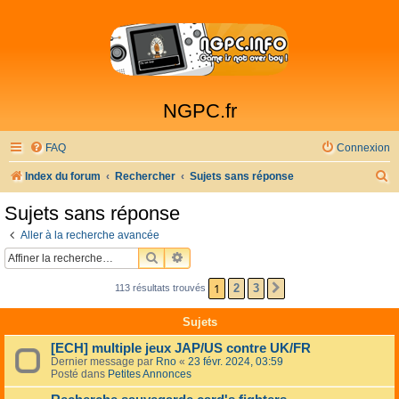
NGPC.fr
FAQ
Connexion
R
Index du forum
Rechercher
Sujets sans réponse
e
Sujets sans réponse
c
Aller à la recherche avancée
h
RECHERCHER
RECHERCHE AVANCÉE
e
1
2
3
113 résultats trouvés
SUIVANTE
r
c
Sujets
h
[ECH] multiple jeux JAP/US contre UK/FR
e
Dernier message par
Rno
«
23 févr. 2024, 03:59
Posté dans
Petites Annonces
r