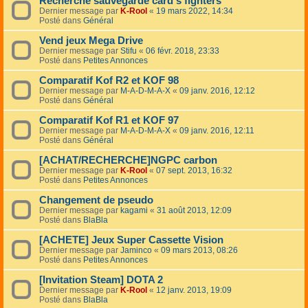
Recherche sauvegarde card's fighters
Dernier message par
K-Rool
«
19 mars 2022, 14:34
Posté dans
Général
Vend jeux Mega Drive
Dernier message par
Stifu
«
06 févr. 2018, 23:33
Posté dans
Petites Annonces
Comparatif Kof R2 et KOF 98
Dernier message par
M-A-D-M-A-X
«
09 janv. 2016, 12:12
Posté dans
Général
Comparatif Kof R1 et KOF 97
Dernier message par
M-A-D-M-A-X
«
09 janv. 2016, 12:11
Posté dans
Général
[ACHAT/RECHERCHE]NGPC carbon
Dernier message par
K-Rool
«
07 sept. 2013, 16:32
Posté dans
Petites Annonces
Changement de pseudo
Dernier message par
kagami
«
31 août 2013, 12:09
Posté dans
BlaBla
[ACHETE] Jeux Super Cassette Vision
Dernier message par
Jaminco
«
09 mars 2013, 08:26
Posté dans
Petites Annonces
[Invitation Steam] DOTA 2
Dernier message par
K-Rool
«
12 janv. 2013, 19:09
Posté dans
BlaBla