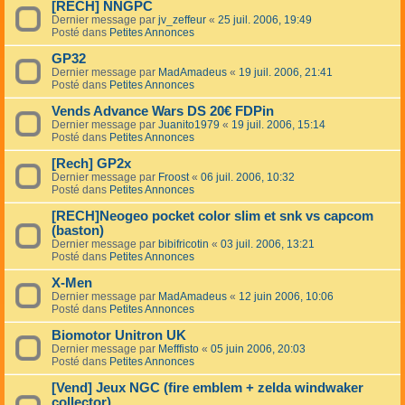
[RECH] NNGPC
Dernier message par
jv_zeffeur
«
25 juil. 2006, 19:49
Posté dans
Petites Annonces
GP32
Dernier message par
MadAmadeus
«
19 juil. 2006, 21:41
Posté dans
Petites Annonces
Vends Advance Wars DS 20€ FDPin
Dernier message par
Juanito1979
«
19 juil. 2006, 15:14
Posté dans
Petites Annonces
[Rech] GP2x
Dernier message par
Froost
«
06 juil. 2006, 10:32
Posté dans
Petites Annonces
[RECH]Neogeo pocket color slim et snk vs capcom
(baston)
Dernier message par
bibifricotin
«
03 juil. 2006, 13:21
Posté dans
Petites Annonces
X-Men
Dernier message par
MadAmadeus
«
12 juin 2006, 10:06
Posté dans
Petites Annonces
Biomotor Unitron UK
Dernier message par
Mefffisto
«
05 juin 2006, 20:03
Posté dans
Petites Annonces
[Vend] Jeux NGC (fire emblem + zelda windwaker
collector)