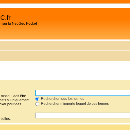
C.fr
m sur la NeoGeo Pocket
mot qui doit être
Rechercher tous les termes
hets si uniquement
Rechercher n’importe lequel de ces termes
joker pour des
ielles.