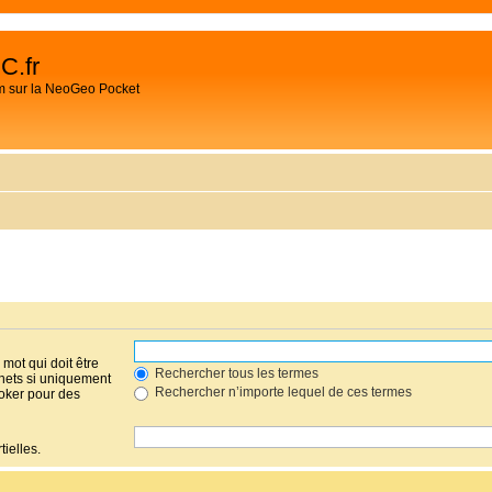
C.fr
m sur la NeoGeo Pocket
mot qui doit être
Rechercher tous les termes
hets si uniquement
Rechercher n’importe lequel de ces termes
joker pour des
ielles.