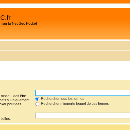
C.fr
m sur la NeoGeo Pocket
mot qui doit être
Rechercher tous les termes
hets si uniquement
Rechercher n’importe lequel de ces termes
joker pour des
ielles.