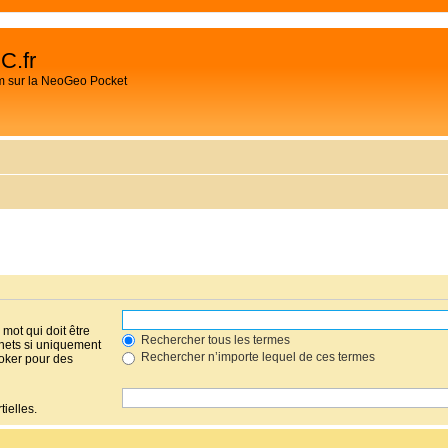
C.fr
m sur la NeoGeo Pocket
mot qui doit être
Rechercher tous les termes
hets si uniquement
Rechercher n’importe lequel de ces termes
joker pour des
ielles.