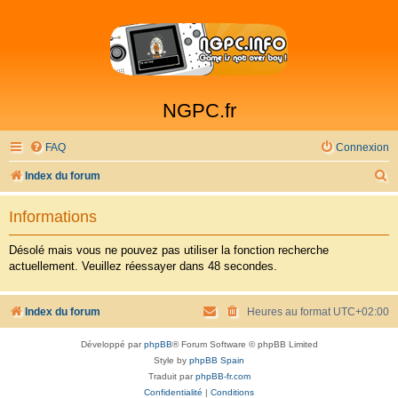
NGPC.fr
FAQ
Connexion
R
Index du forum
e
Informations
c
h
Désolé mais vous ne pouvez pas utiliser la fonction recherche
actuellement. Veuillez réessayer dans 48 secondes.
e
r
Index du forum
Heures au format
UTC+02:00
c
h
Développé par
phpBB
® Forum Software © phpBB Limited
e
Style by
phpBB Spain
Traduit par
phpBB-fr.com
r
Confidentialité
|
Conditions