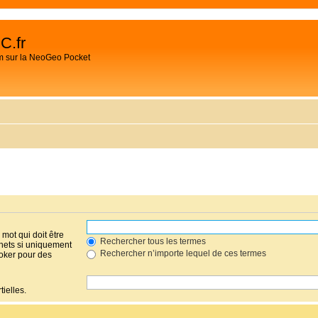
C.fr
m sur la NeoGeo Pocket
mot qui doit être
Rechercher tous les termes
hets si uniquement
Rechercher n’importe lequel de ces termes
joker pour des
ielles.