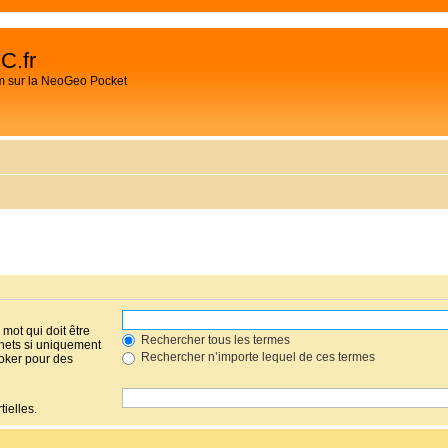
C.fr
m sur la NeoGeo Pocket
mot qui doit être
Rechercher tous les termes
hets si uniquement
Rechercher n’importe lequel de ces termes
joker pour des
ielles.