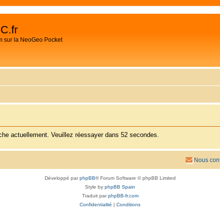
C.fr
m sur la NeoGeo Pocket
rche actuellement. Veuillez réessayer dans 52 secondes.
Nous cont
Développé par
phpBB
® Forum Software © phpBB Limited
Style by
phpBB Spain
Traduit par
phpBB-fr.com
Confidentialité
|
Conditions