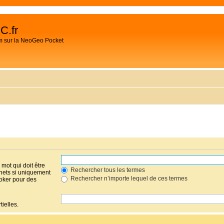
C.fr
m sur la NeoGeo Pocket
mot qui doit être
Rechercher tous les termes
hets si uniquement
Rechercher n’importe lequel de ces termes
joker pour des
ielles.