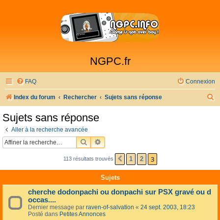
NGPC.fr
FAQ
Connexion
R
Index du forum
Rechercher
Sujets sans réponse
e
Sujets sans réponse
c
Aller à la recherche avancée
h
RECHERCHER
RECHERCHE AVANCÉE
e
3
1
2
113 résultats trouvés
PRÉCÉDENTE
r
c
Sujets
h
cherche dodonpachi ou donpachi sur PSX gravé ou d
e
occas....
Dernier message par
raven-of-salvation
«
24 sept. 2003, 18:23
r
Posté dans
Petites Annonces