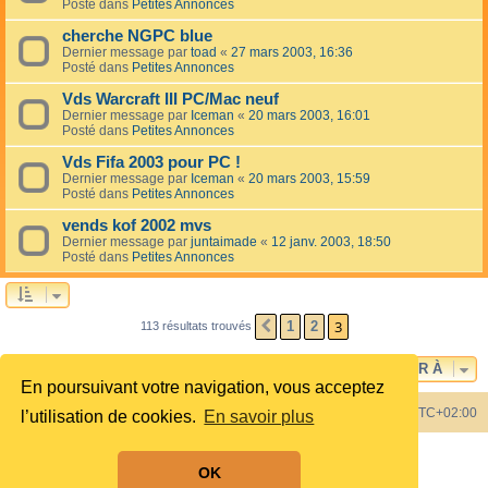
Posté dans
Petites Annonces
cherche NGPC blue
Dernier message par
toad
«
27 mars 2003, 16:36
Posté dans
Petites Annonces
Vds Warcraft III PC/Mac neuf
Dernier message par
Iceman
«
20 mars 2003, 16:01
Posté dans
Petites Annonces
Vds Fifa 2003 pour PC !
Dernier message par
Iceman
«
20 mars 2003, 15:59
Posté dans
Petites Annonces
vends kof 2002 mvs
Dernier message par
juntaimade
«
12 janv. 2003, 18:50
Posté dans
Petites Annonces
3
1
2
113 résultats trouvés
PRÉCÉDENTE
ALLER À
En poursuivant votre navigation, vous acceptez
Index du forum
Heures au format
UTC+02:00
l’utilisation de cookies.
En savoir plus
Développé par
phpBB
® Forum Software © phpBB Limited
OK
Style by
phpBB Spain