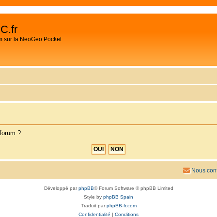
C.fr
m sur la NeoGeo Pocket
 forum ?
Nous cont
Développé par
phpBB
® Forum Software © phpBB Limited
Style by
phpBB Spain
Traduit par
phpBB-fr.com
Confidentialité
|
Conditions