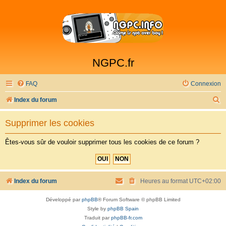
NGPC.fr
FAQ
Connexion
R
Index du forum
e
Supprimer les cookies
c
h
Êtes-vous sûr de vouloir supprimer tous les cookies de ce forum ?
e
r
c
Index du forum
Heures au format
UTC+02:00
h
Développé par
phpBB
® Forum Software © phpBB Limited
e
Style by
phpBB Spain
r
Traduit par
phpBB-fr.com