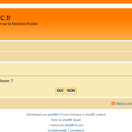
C.fr
m sur la NeoGeo Pocket
 forum ?
Nous cont
Développé par
phpBB
® Forum Software © phpBB Limited
Style by
phpBB Spain
Traduit par
phpBB-fr.com
Confidentialité
|
Conditions