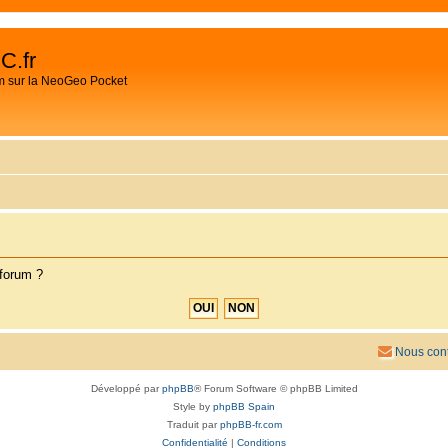
C.fr
m sur la NeoGeo Pocket
 forum ?
Nous cont
Développé par
phpBB
® Forum Software © phpBB Limited
Style by
phpBB Spain
Traduit par
phpBB-fr.com
Confidentialité
|
Conditions